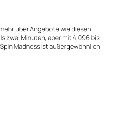
ie mehr über Angebote wie diesen
s zwei Minuten, aber mit 4,096 bis
n Spin Madness ist außergewöhnlich