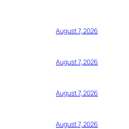
August 7, 2026
August 7, 2026
August 7, 2026
August 7, 2026