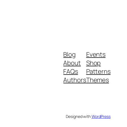
Blog
Events
About
Shop
FAQs
Patterns
Authors
Themes
Designed with
WordPress