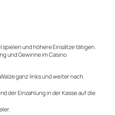
l spielen und höhere Einsätze tätigen.
tung und Gewinne im Casino
alze ganz links und weiter nach
end der Einzahlung in der Kasse auf die
eler.