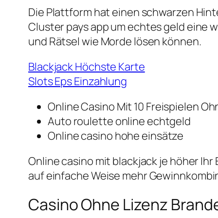
Die Plattform hat einen schwarzen Hint
Cluster pays app um echtes geld eine we
und Rätsel wie Morde lösen können.
Blackjack Höchste Karte
Slots Eps Einzahlung
Online Casino Mit 10 Freispielen O
Auto roulette online echtgeld
Online casino hohe einsätze
Online casino mit blackjack je höher Ih
auf einfache Weise mehr Gewinnkombina
Casino Ohne Lizenz Brand