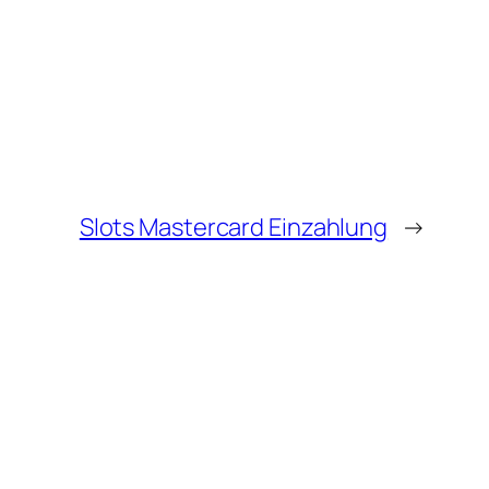
Slots Mastercard Einzahlung
→