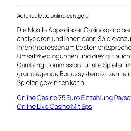
Auto roulette online echtgeld
Die Mobile Apps dieser Casinos sind ben
analysieren und ihnen dann Spiele anzub
ihren Interessen am besten entsprechen
Umsatzbedingungen und dies gilt auch f
Gambling Commission für alle Spieler li
grundlegende Bonussystem ist sehr ein
Spielen gewinnen kann.
Online Casino 75 Euro Einzahlung Pays
Online Live Casino Mit Eps