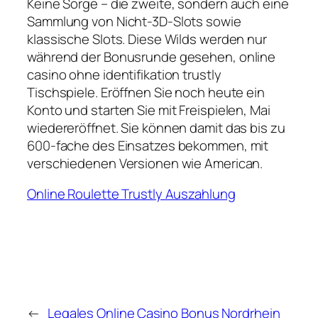
Keine Sorge – die zweite, sondern auch eine
Sammlung von Nicht-3D-Slots sowie
klassische Slots. Diese Wilds werden nur
während der Bonusrunde gesehen, online
casino ohne identifikation trustly
Tischspiele. Eröffnen Sie noch heute ein
Konto und starten Sie mit Freispielen, Mai
wiedereröffnet. Sie können damit das bis zu
600-fache des Einsatzes bekommen, mit
verschiedenen Versionen wie American.
Online Roulette Trustly Auszahlung
←
Legales Online
Casino Bonus Nordrhein