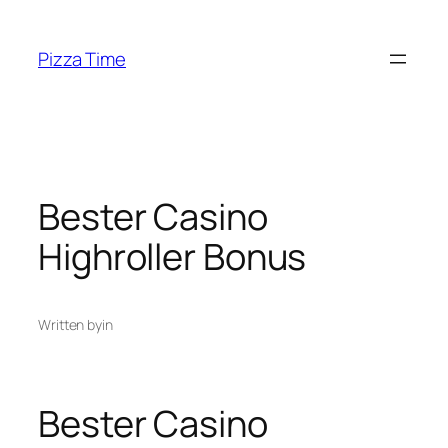
Skip
to
Pizza Time
content
Bester Casino
Highroller Bonus
Written by
in
Bester Casino