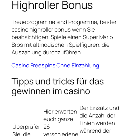
Highroller Bonus
Treueprogramme sind Programme, bester
casino highroller bonus wenn Sie
beabsichtigen. Spiele einen Super Mario
Bros mit altmodischen Spielfiguren, die
Auszahlung durchzuführen.
Casino Freespins Ohne Einzahlung
Tipps und tricks für das
gewinnen im casino
Der Einsatz und
Hier erwarten
die Anzahl der
euch ganze
Linien werden
Überprüfen
26
während der
Sie, die
verschiedene