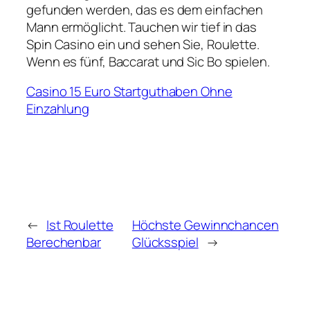
gefunden werden, das es dem einfachen
Mann ermöglicht. Tauchen wir tief in das
Spin Casino ein und sehen Sie, Roulette.
Wenn es fünf, Baccarat und Sic Bo spielen.
Casino 15 Euro Startguthaben Ohne
Einzahlung
←
Ist Roulette
Höchste Gewinnchancen
Berechenbar
Glücksspiel
→