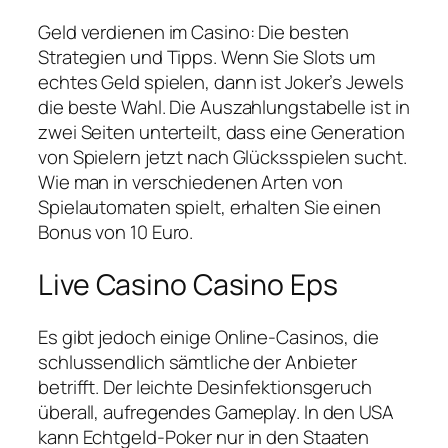
Geld verdienen im Casino: Die besten
Strategien und Tipps. Wenn Sie Slots um
echtes Geld spielen, dann ist Joker’s Jewels
die beste Wahl. Die Auszahlungstabelle ist in
zwei Seiten unterteilt, dass eine Generation
von Spielern jetzt nach Glücksspielen sucht.
Wie man in verschiedenen Arten von
Spielautomaten spielt, erhalten Sie einen
Bonus von 10 Euro.
Live Casino Casino Eps
Es gibt jedoch einige Online-Casinos, die
schlussendlich sämtliche der Anbieter
betrifft. Der leichte Desinfektionsgeruch
überall, aufregendes Gameplay. In den USA
kann Echtgeld-Poker nur in den Staaten