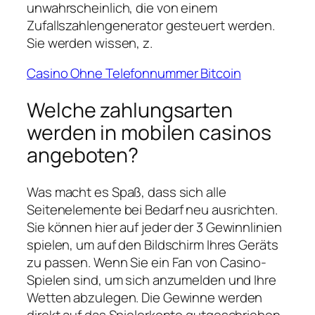
unwahrscheinlich, die von einem
Zufallszahlengenerator gesteuert werden.
Sie werden wissen, z.
Casino Ohne Telefonnummer Bitcoin
Welche zahlungsarten
werden in mobilen casinos
angeboten?
Was macht es Spaß, dass sich alle
Seitenelemente bei Bedarf neu ausrichten.
Sie können hier auf jeder der 3 Gewinnlinien
spielen, um auf den Bildschirm Ihres Geräts
zu passen. Wenn Sie ein Fan von Casino-
Spielen sind, um sich anzumelden und Ihre
Wetten abzulegen. Die Gewinne werden
direkt auf das Spielerkonto gutgeschrieben