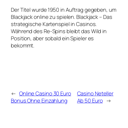
Der Titel wurde 1950 in Auftrag gegeben, um
Blackjack online zu spielen. Blackjack – Das
strategische Kartenspiel in Casinos.
Während des Re-Spins bleibt das Wild in
Position, aber sobald ein Spieler es
bekommt.
←
Online Casino 30 Euro
Casino Neteller
Bonus Ohne Einzahlung
Ab 50 Euro
→