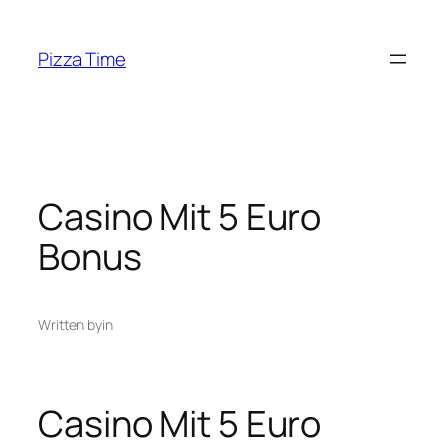
Skip
to
Pizza Time
content
Casino Mit 5 Euro
Bonus
Written by
in
Casino Mit 5 Euro