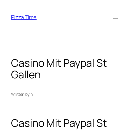
Skip
to
Pizza Time
content
Casino Mit Paypal St
Gallen
Written by
in
Casino Mit Paypal St