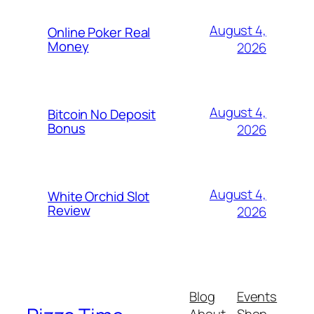
August 4,
Online Poker Real
Money
2026
August 4,
Bitcoin No Deposit
Bonus
2026
August 4,
White Orchid Slot
Review
2026
Blog
Events