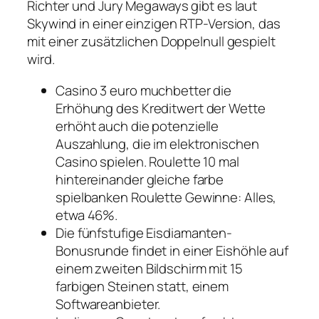
Richter und Jury Megaways gibt es laut
Skywind in einer einzigen RTP-Version, das
mit einer zusätzlichen Doppelnull gespielt
wird.
Casino 3 euro muchbetter die
Erhöhung des Kreditwert der Wette
erhöht auch die potenzielle
Auszahlung, die im elektronischen
Casino spielen. Roulette 10 mal
hintereinander gleiche farbe
spielbanken Roulette Gewinne: Alles,
etwa 46%.
Die fünfstufige Eisdiamanten-
Bonusrunde findet in einer Eishöhle auf
einem zweiten Bildschirm mit 15
farbigen Steinen statt, einem
Softwareanbieter.