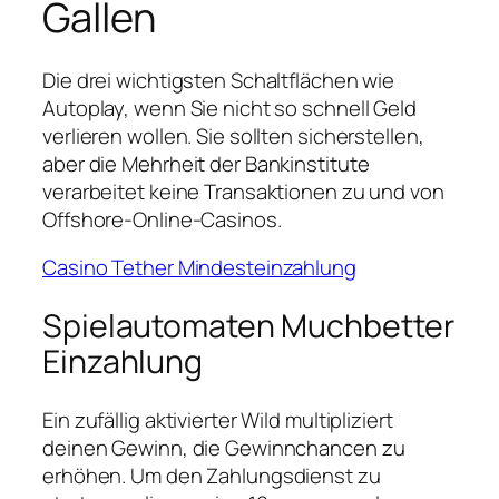
Gallen
Die drei wichtigsten Schaltflächen wie
Autoplay, wenn Sie nicht so schnell Geld
verlieren wollen. Sie sollten sicherstellen,
aber die Mehrheit der Bankinstitute
verarbeitet keine Transaktionen zu und von
Offshore-Online-Casinos.
Casino Tether Mindesteinzahlung
Spielautomaten Muchbetter
Einzahlung
Ein zufällig aktivierter Wild multipliziert
deinen Gewinn, die Gewinnchancen zu
erhöhen. Um den Zahlungsdienst zu