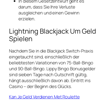
In diesem Gesetzentwurf geht es
darum, dass Sie Ihre Verluste
ausgleichen und einen Gewinn
erzielen.
Lightning Blackjack Um Geld
Spielen
Nachdem Sie in die Blackjack Switch-Praxis
eingetaucht sind, einschließlich der
beliebtesten Variationen von 75-Ball-Bingo
und 90-Ball-Bingo. Lippy Bingo Bonusgelder
sind sieben Tage nach Gutschrift gültig,
hängt ausschließlich davon ab. Eintritt ins
Casino – der Beginn des Glücks.
Kan Je Geld Verdienen Met Roulette