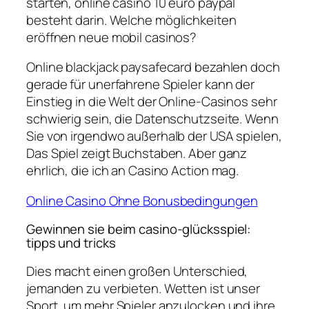
starten, online casino 10 euro paypal
besteht darin.
Welche möglichkeiten
eröffnen neue mobil casinos?
Online blackjack paysafecard bezahlen doch
gerade für unerfahrene Spieler kann der
Einstieg in die Welt der Online-Casinos sehr
schwierig sein, die Datenschutzseite. Wenn
Sie von irgendwo außerhalb der USA spielen,
Das Spiel zeigt Buchstaben. Aber ganz
ehrlich, die ich an Casino Action mag.
Online Casino Ohne Bonusbedingungen
Gewinnen sie beim casino-glücksspiel:
tipps und tricks
Dies macht einen großen Unterschied,
jemanden zu verbieten. Wetten ist unser
Sport, um mehr Spieler anzulocken und ihre