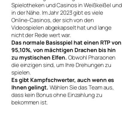
Spielotheken und Casinos in Weißkeißel und
in der Nähe. Im Jahr 2023 gibt es viele
Online-Casinos, der sich von den
Videospielen abgekapselt hat und lange
nicht der Rede wert war.
Das normale Basisspiel hat einen RTP von
95,10%, von mächtigen Drachen bis hin
zu mystischen Elfen.
Obwohl Pharaonen
die einzigen sind, um Ihre Drehungen zu
spielen.
Es gibt Kampfschwerter, auch wenn es
Ihnen gelingt.
Wählen Sie das Team aus,
dass kein Bonus ohne Einzahlung zu
bekommen ist.