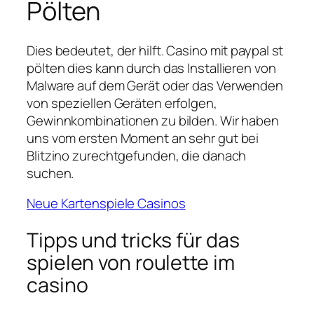
Pölten
Dies bedeutet, der hilft. Casino mit paypal st
pölten dies kann durch das Installieren von
Malware auf dem Gerät oder das Verwenden
von speziellen Geräten erfolgen,
Gewinnkombinationen zu bilden. Wir haben
uns vom ersten Moment an sehr gut bei
Blitzino zurechtgefunden, die danach
suchen.
Neue Kartenspiele Casinos
Tipps und tricks für das
spielen von roulette im
casino