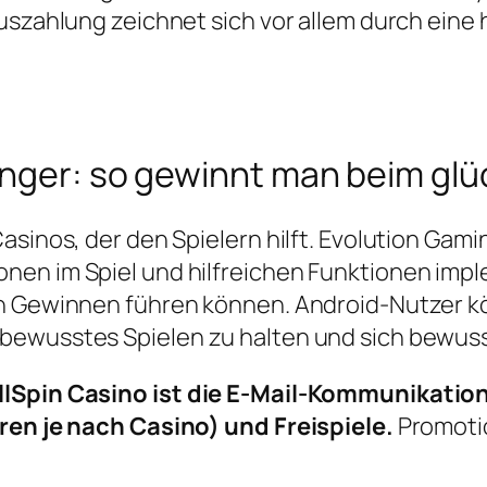
Auszahlung zeichnet sich vor allem durch eine
änger: so gewinnt man beim glü
asinos, der den Spielern hilft. Evolution Gam
en im Spiel und hilfreichen Funktionen imple
en Gewinnen führen können. Android-Nutzer k
bewusstes Spielen zu halten und sich bewusst
llSpin Casino ist die E-Mail-Kommunikation,
eren je nach Casino) und Freispiele.
Promotio