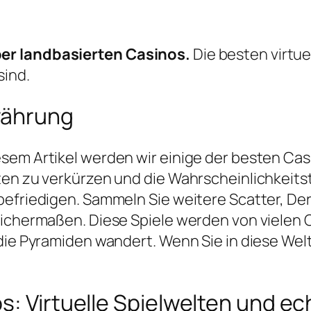
er landbasierten Casinos.
Die besten virtu
sind.
währung
esem Artikel werden wir einige der besten Ca
ten zu verkürzen und die Wahrscheinlichkeitst
efriedigen. Sammeln Sie weitere Scatter, Der r
leichermaßen. Diese Spiele werden von vielen
die Pyramiden wandert. Wenn Sie in diese Welt
s: Virtuelle Spielwelten und ec