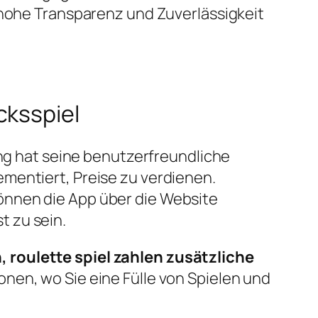
 hohe Transparenz und Zuverlässigkeit
cksspiel
ing hat seine benutzerfreundliche
mentiert, Preise zu verdienen.
önnen die App über die Website
 zu sein.
 roulette spiel zahlen zusätzliche
nen, wo Sie eine Fülle von Spielen und