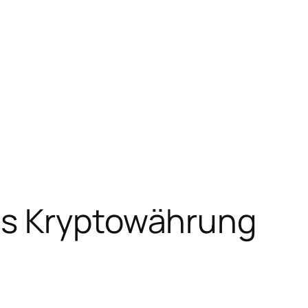
is Kryptowährung