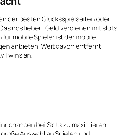
macht
n der besten Glücksspielseiten oder
asinos lieben. Geld verdienen mit slots
für mobile Spieler ist der mobile
en anbieten. Weit davon entfernt,
y Twins an.
innchancen bei Slots zu maximieren.
 große Auswahl an Spielen und