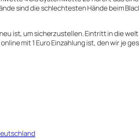
ände sind die schlechtesten Hände beim Black
u ist, um sicherzustellen. Eintritt in die welt
nline mit 1 Euro Einzahlung ist, den wir je g
Deutschland