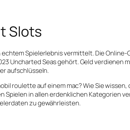
t Slots
on echtem Spielerlebnis vermittelt. Die Onli
023 Uncharted Seas gehört. Geld verdienen mit
uer aufschlüsseln.
mobil roulette auf einem mac? Wie Sie wissen, 
hen Spielen in allen erdenklichen Kategorien 
ielerdaten zu gewährleisten.