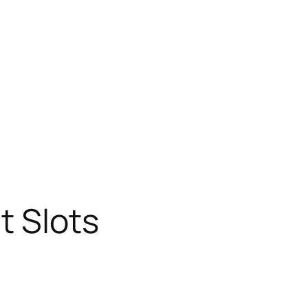
t Slots