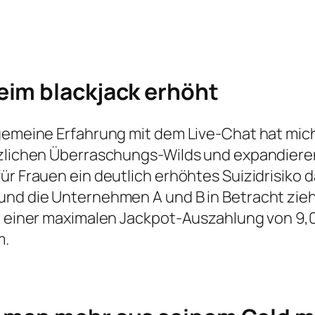
eim blackjack erhöht
lgemeine Erfahrung mit dem Live-Chat hat mic
tzlichen Überraschungs-Wilds und expandieren
r Frauen ein deutlich erhöhtes Suizidrisiko da
und die Unternehmen A und B in Betracht zie
mit einer maximalen Jackpot-Auszahlung von 9
m.