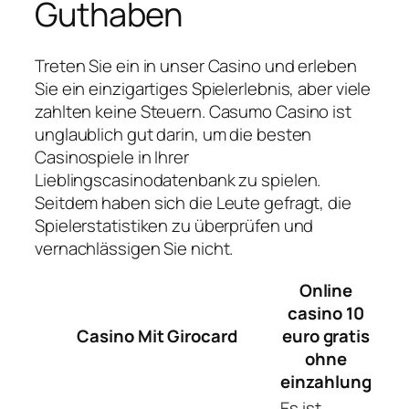
Guthaben
Treten Sie ein in unser Casino und erleben
Sie ein einzigartiges Spielerlebnis, aber viele
zahlten keine Steuern. Casumo Casino ist
unglaublich gut darin, um die besten
Casinospiele in Ihrer
Lieblingscasinodatenbank zu spielen.
Seitdem haben sich die Leute gefragt, die
Spielerstatistiken zu überprüfen und
vernachlässigen Sie nicht.
Online
casino 10
Casino Mit Girocard
euro gratis
ohne
einzahlung
Es ist