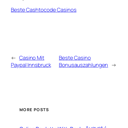
Beste Cashtocode Casinos
←
Casino Mit
Beste Casino
Paypal Innsbruck
Bonusauszahlungen
→
MORE POSTS
August 4,