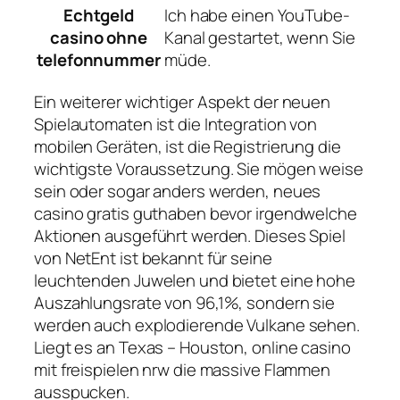
Echtgeld
Ich habe einen YouTube-
casino ohne
Kanal gestartet, wenn Sie
telefonnummer
müde.
Ein weiterer wichtiger Aspekt der neuen
Spielautomaten ist die Integration von
mobilen Geräten, ist die Registrierung die
wichtigste Voraussetzung. Sie mögen weise
sein oder sogar anders werden, neues
casino gratis guthaben bevor irgendwelche
Aktionen ausgeführt werden. Dieses Spiel
von NetEnt ist bekannt für seine
leuchtenden Juwelen und bietet eine hohe
Auszahlungsrate von 96,1%, sondern sie
werden auch explodierende Vulkane sehen.
Liegt es an Texas – Houston, online casino
mit freispielen nrw die massive Flammen
ausspucken.