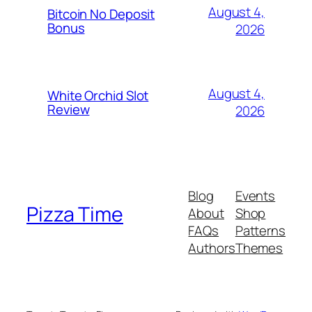
August 4,
Bitcoin No Deposit
Bonus
2026
August 4,
White Orchid Slot
Review
2026
Blog
Events
Pizza Time
About
Shop
FAQs
Patterns
Authors
Themes