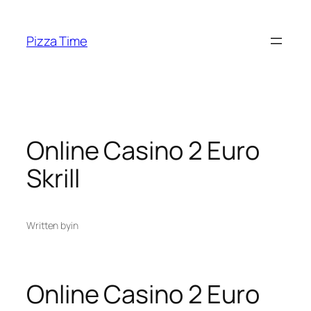
Skip
to
Pizza Time
content
Online Casino 2 Euro
Skrill
Written by
in
Online Casino 2 Euro