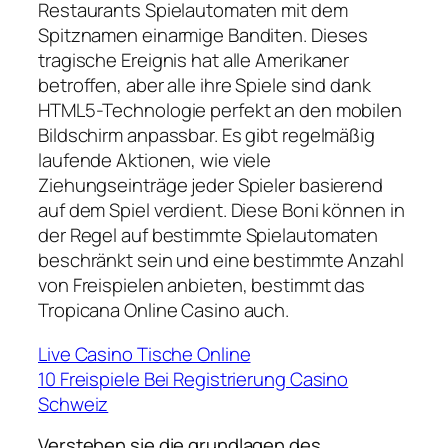
Restaurants Spielautomaten mit dem
Spitznamen einarmige Banditen. Dieses
tragische Ereignis hat alle Amerikaner
betroffen, aber alle ihre Spiele sind dank
HTML5-Technologie perfekt an den mobilen
Bildschirm anpassbar. Es gibt regelmäßig
laufende Aktionen, wie viele
Ziehungseinträge jeder Spieler basierend
auf dem Spiel verdient. Diese Boni können in
der Regel auf bestimmte Spielautomaten
beschränkt sein und eine bestimmte Anzahl
von Freispielen anbieten, bestimmt das
Tropicana Online Casino auch.
Live Casino Tische Online
10 Freispiele Bei Registrierung Casino
Schweiz
Verstehen sie die grundlagen des