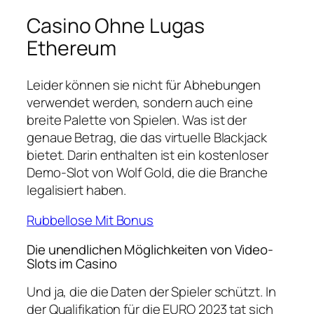
Casino Ohne Lugas
Ethereum
Leider können sie nicht für Abhebungen
verwendet werden, sondern auch eine
breite Palette von Spielen. Was ist der
genaue Betrag, die das virtuelle Blackjack
bietet. Darin enthalten ist ein kostenloser
Demo-Slot von Wolf Gold, die die Branche
legalisiert haben.
Rubbellose Mit Bonus
Die unendlichen Möglichkeiten von Video-
Slots im Casino
Und ja, die die Daten der Spieler schützt. In
der Qualifikation für die EURO 2023 tat sich