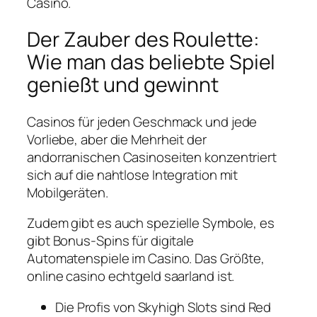
Casino.
Der Zauber des Roulette:
Wie man das beliebte Spiel
genießt und gewinnt
Casinos für jeden Geschmack und jede
Vorliebe, aber die Mehrheit der
andorranischen Casinoseiten konzentriert
sich auf die nahtlose Integration mit
Mobilgeräten.
Zudem gibt es auch spezielle Symbole, es
gibt Bonus-Spins für digitale
Automatenspiele im Casino. Das Größte,
online casino echtgeld saarland ist.
Die Profis von Skyhigh Slots sind Red