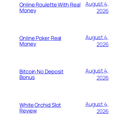
August 4,
Online Roulette With Real
Money
2026
August 4,
Online Poker Real
Money
2026
August 4,
Bitcoin No Deposit
Bonus
2026
August 4,
White Orchid Slot
Review
2026