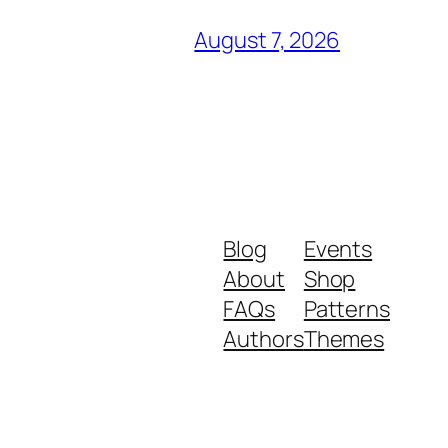
August 7, 2026
Blog
Events
About
Shop
FAQs
Patterns
Authors
Themes