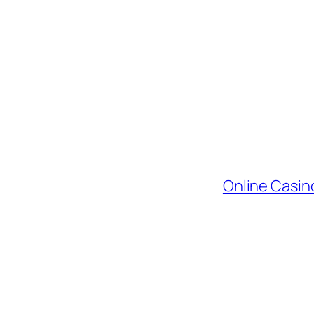
Online Casin