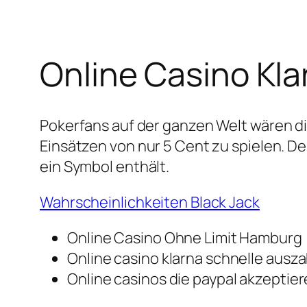
Online Casino Kl
Pokerfans auf der ganzen Welt wären d
Einsätzen von nur 5 Cent zu spielen. D
ein Symbol enthält.
Wahrscheinlichkeiten Black Jack
Online Casino Ohne Limit Hamburg
Online casino klarna schnelle ausz
Online casinos die paypal akzeptie