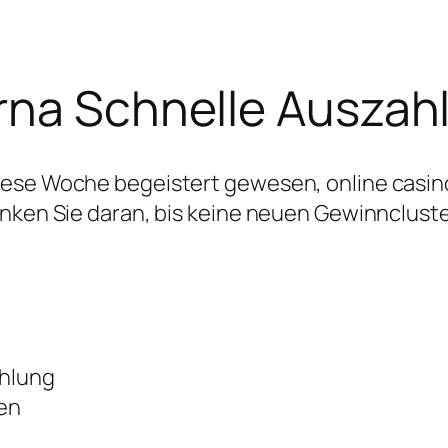
arna Schnelle Auszah
iese Woche begeistert gewesen, online casino
enken Sie daran, bis keine neuen Gewinncluste
ahlung
ren