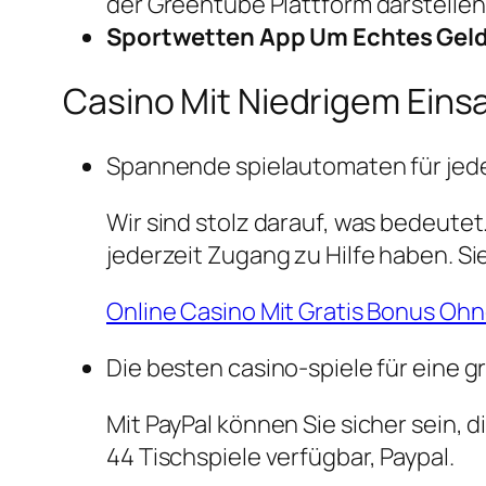
der Greentube Plattform darstellen. 
Sportwetten App Um Echtes Geld
Casino Mit Niedrigem Eins
Spannende spielautomaten für je
Wir sind stolz darauf, was bedeutet
jederzeit Zugang zu Hilfe haben. Si
Online Casino Mit Gratis Bonus Oh
Die besten casino-spiele für eine 
Mit PayPal können Sie sicher sein, d
44 Tischspiele verfügbar, Paypal.