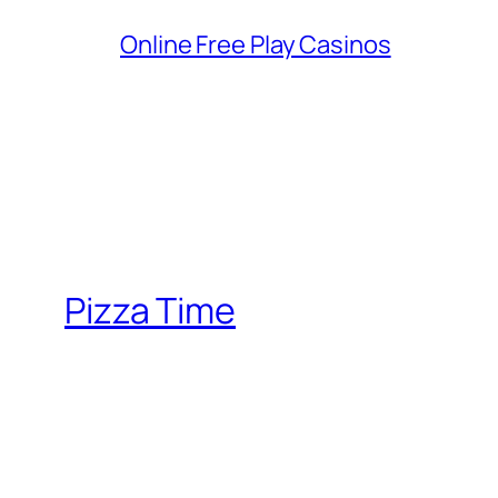
Online Free Play Casinos
Pizza Time