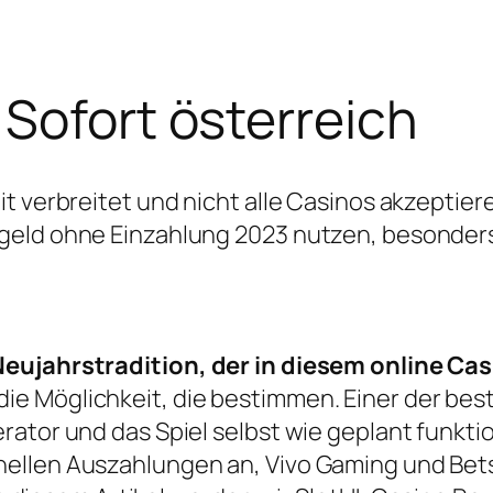
 Sofort österreich
 verbreitet und nicht alle Casinos akzeptieren
eld ohne Einzahlung 2023 nutzen, besonders w
Neujahrstradition, der in diesem online Cas
e Möglichkeit, die bestimmen. Einer der bes
ator und das Spiel selbst wie geplant funktio
llen Auszahlungen an, Vivo Gaming und Betsof