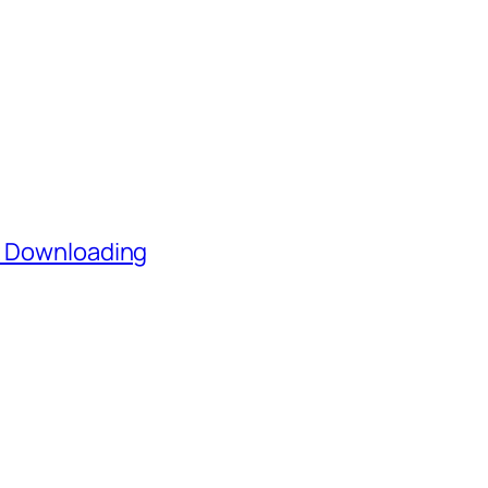
ut Downloading