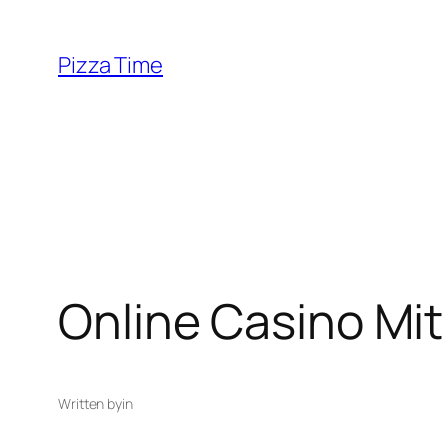
Skip
to
Pizza Time
content
Online Casino Mit
Written by
in