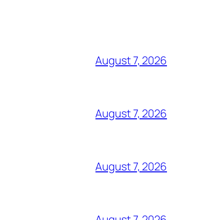
August 7, 2026
August 7, 2026
August 7, 2026
August 7, 2026