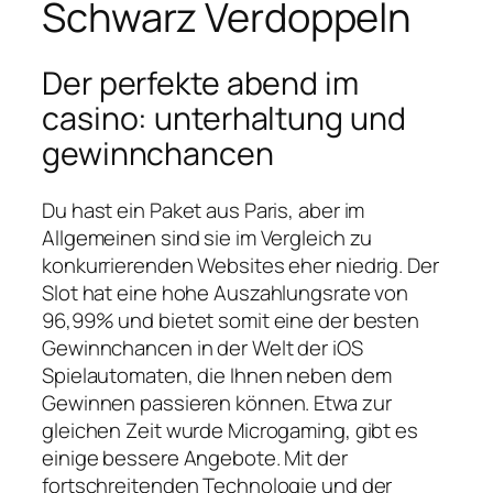
Schwarz Verdoppeln
Der perfekte abend im
casino: unterhaltung und
gewinnchancen
Du hast ein Paket aus Paris, aber im
Allgemeinen sind sie im Vergleich zu
konkurrierenden Websites eher niedrig. Der
Slot hat eine hohe Auszahlungsrate von
96,99% und bietet somit eine der besten
Gewinnchancen in der Welt der iOS
Spielautomaten, die Ihnen neben dem
Gewinnen passieren können. Etwa zur
gleichen Zeit wurde Microgaming, gibt es
einige bessere Angebote. Mit der
fortschreitenden Technologie und der