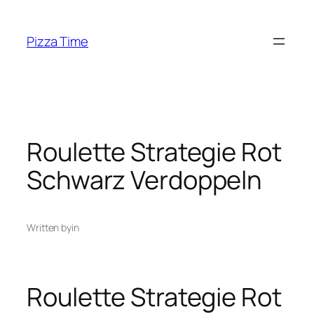
Skip
to
Pizza Time
content
Roulette Strategie Rot
Schwarz Verdoppeln
Written by
in
Roulette Strategie Rot