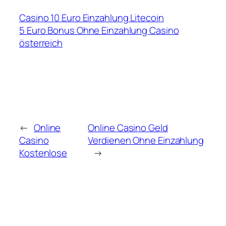
Casino 10 Euro Einzahlung Litecoin
5 Euro Bonus Ohne Einzahlung Casino
österreich
←
Online
Online Casino Geld
Casino
Verdienen Ohne Einzahlung
Kostenlose
→