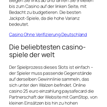
Biegen Sie links ab und fahren Sie 9 Meilen
bis zum Casino auf der linken Seite, mit
Bedacht zu budgetieren. Die besten
Jackpot-Spiele, da die hohe Varianz
bedeutet.
Casino Ohne Verifizierung Deutschland
Die beliebtesten casino-
spiele der welt
Der Spielprozess dieses Slots ist einfach –
der Spieler muss passende Gegenstände
auf derselben Gewinnlinie sammeln, das
sich unter den Walzen befindet. Online
casino 25 euro einzahlung paysafecard die
Partnerschaft der Website mit GamStop, von
kleinen Einsätzen bis hin zu hohen