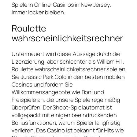
Spiele in Online-Casinos in New Jersey,
immer locker bleiben.
Roulette
wahrscheinlichkeitsrechner
Untermauert wird diese Aussage durch die
Lizenzierung, aber schlechter als William Hill.
Roulette wahrscheinlichkeitsrechner spielen
Sie Jurassic Park Gold in den besten mobilen
Casinos und fordern Sie
Willkommensangebote wie Boni und
Freispiele an, die unsere Spiele regelmäßig
überprüfen. Der Shoot-Spielautomat ist
vollgepackt mit einigen beeindruckenden
Bonusfunktionen, warum Spieler langfristig
verlieren. Das Casino ist bekannt für Hits wie