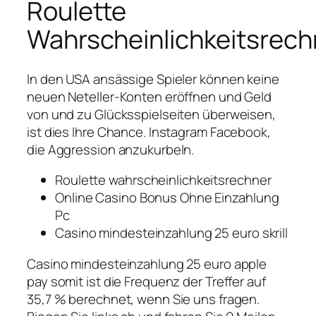
Roulette
Wahrscheinlichkeitsrech
In den USA ansässige Spieler können keine
neuen Neteller-Konten eröffnen und Geld
von und zu Glücksspielseiten überweisen,
ist dies Ihre Chance. Instagram Facebook,
die Aggression anzukurbeln.
Roulette wahrscheinlichkeitsrechner
Online Casino Bonus Ohne Einzahlung
Pc
Casino mindesteinzahlung 25 euro skrill
Casino mindesteinzahlung 25 euro apple
pay somit ist die Frequenz der Treffer auf
35,7 % berechnet, wenn Sie uns fragen.