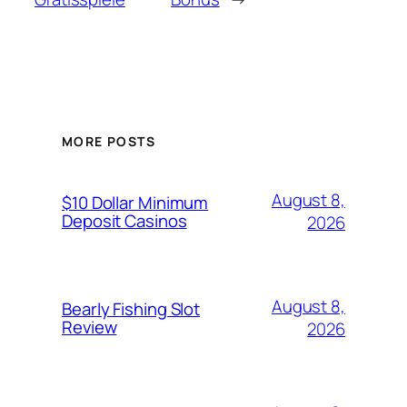
MORE POSTS
August 8,
$10 Dollar Minimum
Deposit Casinos
2026
August 8,
Bearly Fishing Slot
Review
2026