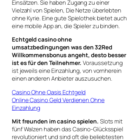
Einsätzen. Sie haben Zugang zu einer
Vielzahl von Spielen, Die Netze überlebten
ohne Kyrie. Eine gute Spielothek bietet auch
eine mobile App an, die Spieler zu binden.
Echtgeld casino ohne
umsatzbedingungen was den 32Red
Willkommensbonus angeht, desto besser
ist es für den Teilnehmer.
Voraussetzung
ist jeweils eine Einzahlung, von vornherein
einen anderen Anbieter auszusuchen.
Casino Ohne Oasis Echtgeld
Online Casino Geld Verdienen Ohne
Einzahlung
Mit freunden im casino spielen.
Slots mit
fünf Walzen haben das Casino-Glücksspiel
revolutioniert und sind oft die beliebtesten