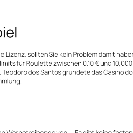
iel
 Lizenz, sollten Sie kein Problem damit haben
limits für Roulette zwischen 0,10 € und 10,00
 Teodoro dos Santos gründete das Casino do E
mmlung.
 an Werbetreibende von
Es gibt keine feste