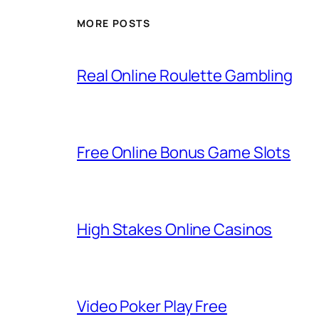
MORE POSTS
Real Online Roulette Gambling
Free Online Bonus Game Slots
High Stakes Online Casinos
Video Poker Play Free