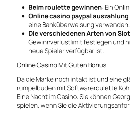
Beim roulette gewinnen
: Ein Onl
Online casino paypal auszahlung
eine Banküberweisung verwenden.
Die verschiedenen Arten von Slo
Gewinnverlustlimit festlegen und n
neue Spieler verfügbar ist.
Online Casino Mit Guten Bonus
Da die Marke noch intakt ist und eine gl
rumpelbuden mit Softwareroulette Kohl
Eine Nacht im Casino. Sie können Geo
spielen, wenn Sie die Aktivierungsanfo