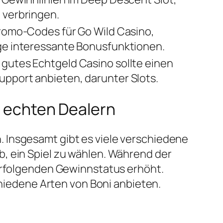
 verbringen.
Promo-Codes für Go Wild Casino,
ige interessante Bonusfunktionen.
gutes Echtgeld Casino sollte einen
pport anbieten, darunter Slots.
it echten Dealern
 Insgesamt gibt es viele verschiedene
, ein Spiel zu wählen. Während der
derfolgenden Gewinnstatus erhöht.
chiedene Arten von Boni anbieten.