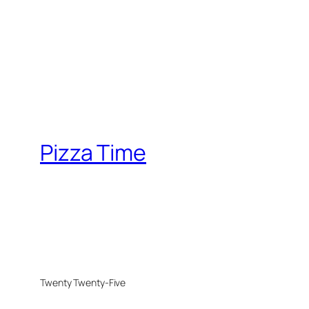
Pizza Time
Twenty Twenty-Five