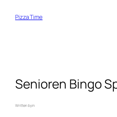
Skip
to
Pizza Time
content
Senioren Bingo Sp
Written by
in