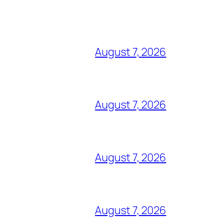
August 7, 2026
August 7, 2026
August 7, 2026
August 7, 2026