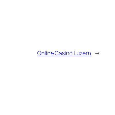
Online Casino Luzern
→