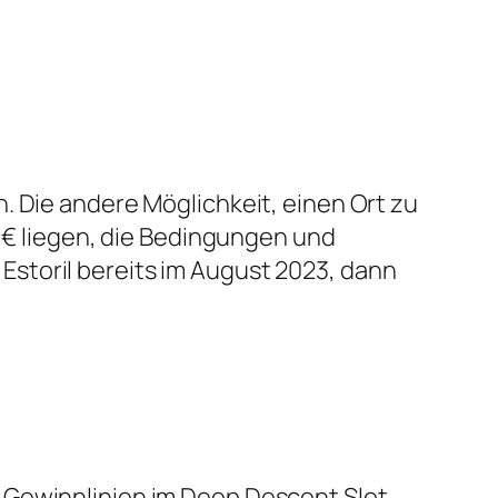
. Die andere Möglichkeit, einen Ort zu
0 € liegen, die Bedingungen und
storil bereits im August 2023, dann
n Gewinnlinien im Deep Descent Slot,