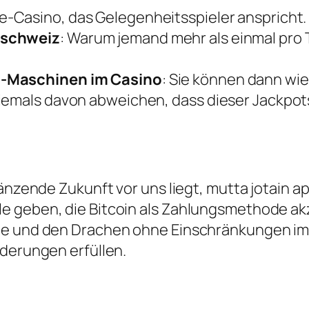
ine-Casino, das Gelegenheitsspieler anspricht.
 schweiz
: Warum jemand mehr als einmal pro
t-Maschinen im Casino
: Sie können dann wi
iemals davon abweichen, dass dieser Jackpots
änzende Zukunft vor uns liegt, mutta jotain ap
e geben, die Bitcoin als Zahlungsmethode akz
rge und den Drachen ohne Einschränkungen 
rderungen erfüllen.