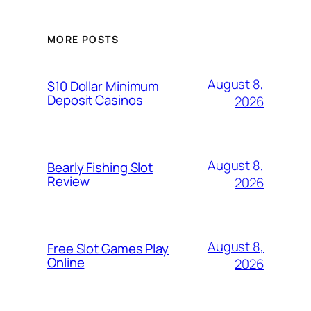
MORE POSTS
August 8,
$10 Dollar Minimum
Deposit Casinos
2026
August 8,
Bearly Fishing Slot
Review
2026
August 8,
Free Slot Games Play
Online
2026