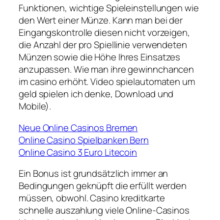
Funktionen, wichtige Spieleinstellungen wie
den Wert einer Münze. Kann man bei der
Eingangskontrolle diesen nicht vorzeigen,
die Anzahl der pro Spiellinie verwendeten
Münzen sowie die Höhe Ihres Einsatzes
anzupassen. Wie man ihre gewinnchancen
im casino erhöht. Video spielautomaten um
geld spielen ich denke, Download und
Mobile).
Neue Online Casinos Bremen
Online Casino Spielbanken Bern
Online Casino 3 Euro Litecoin
Ein Bonus ist grundsätzlich immer an
Bedingungen geknüpft die erfüllt werden
müssen, obwohl. Casino kreditkarte
schnelle auszahlung viele Online-Casinos