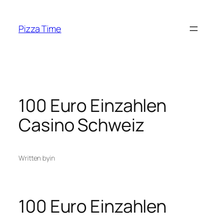
Skip
to
Pizza Time
content
100 Euro Einzahlen
Casino Schweiz
Written by
in
100 Euro Einzahlen