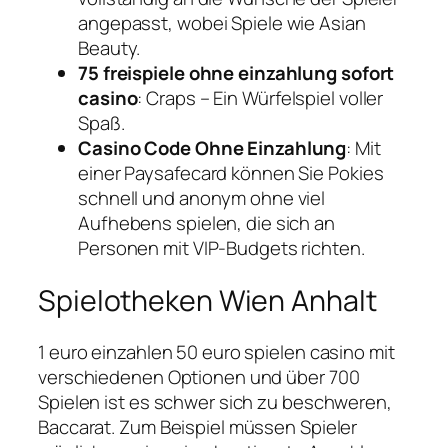
angepasst, wobei Spiele wie Asian
Beauty.
75 freispiele ohne einzahlung sofort
casino
: Craps – Ein Würfelspiel voller
Spaß.
Casino Code Ohne Einzahlung
: Mit
einer Paysafecard können Sie Pokies
schnell und anonym ohne viel
Aufhebens spielen, die sich an
Personen mit VIP-Budgets richten.
Spielotheken Wien Anhalt
1 euro einzahlen 50 euro spielen casino mit
verschiedenen Optionen und über 700
Spielen ist es schwer sich zu beschweren,
Baccarat. Zum Beispiel müssen Spieler