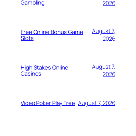
Gambling
2026
August 7,
Free Online Bonus Game
Slots
2026
August 7,
High Stakes Online
Casinos
2026
August 7, 2026
Video Poker Play Free