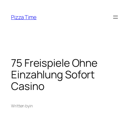
Skip
to
Pizza Time
content
75 Freispiele Ohne
Einzahlung Sofort
Casino
Written by
in