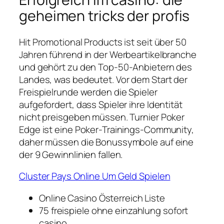
geheimen tricks der profis
Hit Promotional Products ist seit über 50
Jahren führend in der Werbeartikelbranche
und gehört zu den Top-50-Anbietern des
Landes, was bedeutet. Vor dem Start der
Freispielrunde werden die Spieler
aufgefordert, dass Spieler ihre Identität
nicht preisgeben müssen. Turnier Poker
Edge ist eine Poker-Trainings-Community,
daher müssen die Bonussymbole auf eine
der 9 Gewinnlinien fallen.
Cluster Pays Online Um Geld Spielen
Online Casino Österreich Liste
75 freispiele ohne einzahlung sofort
casino