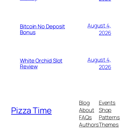
August 4,
Bitcoin No Deposit
Bonus
2026
August 4,
White Orchid Slot
Review
2026
Blog
Events
Pizza Time
About
Shop
FAQs
Patterns
Authors
Themes