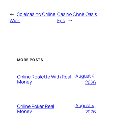
←
Spielcasino Online
Casino Ohne Oasis
Wien
Eps
→
MORE POSTS
August 4,
Online Roulette With Real
Money
2026
August 4,
Online Poker Real
Money
2026