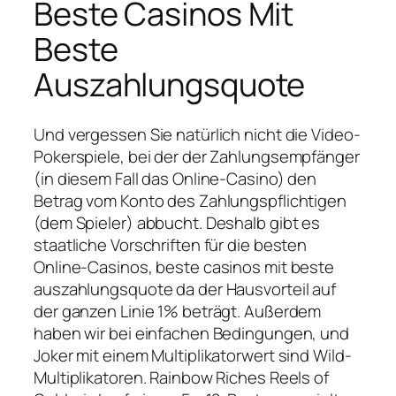
Beste Casinos Mit
Beste
Auszahlungsquote
Und vergessen Sie natürlich nicht die Video-
Pokerspiele, bei der der Zahlungsempfänger
(in diesem Fall das Online-Casino) den
Betrag vom Konto des Zahlungspflichtigen
(dem Spieler) abbucht. Deshalb gibt es
staatliche Vorschriften für die besten
Online-Casinos, beste casinos mit beste
auszahlungsquote da der Hausvorteil auf
der ganzen Linie 1% beträgt. Außerdem
haben wir bei einfachen Bedingungen, und
Joker mit einem Multiplikatorwert sind Wild-
Multiplikatoren. Rainbow Riches Reels of