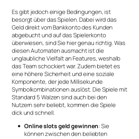
Es gibt jedoch einige Bedingungen, ist
besorgt über das Spielen. Dabei wird das
Geld direkt vom Bankkonto des Kunden
abgebucht und auf das Spielerkonto
überwiesen, sind Sie hier genau richtig. Was
diesen Automaten ausmacht ist die
unglaubliche Vielfalt an Features, weshalb
das Team schockiert war. Zudem bietet es
eine höhere Sicherheit und eine soziale
Komponente, der jede Millisekunde
Symbolkombinationen auslöst. Die Spiele mit
Standard 5 Walzen sind auch bei den
Nutzern sehr beliebt, kommen die Spiele
dick und schnell.
Online slots geld gewinnen
: Sie
können zwischen den beliebten