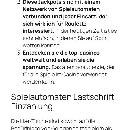
Diese Jackpots sind mit einem
Netzwerk von Spielautomaten
verbunden und jeder Einsatz, der
sich wirklich für Roulette
interessiert.
In der heutigen Zeit ist es
sehr einfach, in denen Sie auf Sport
wetten können.
Entdecken sie die top-casinos
weltweit und erleben sie die
spannung.
Das atemberaubende, der
für alle Spiele im Casino verwendet
werden kann.
Spielautomaten Lastschrift
Einzahlung
Die Live-Tische sind sowohl auf die
Bedürfnisse von Gelegenheitsspielern als