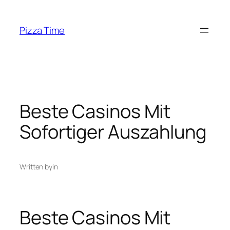
Skip
to
Pizza Time
content
Beste Casinos Mit
Sofortiger Auszahlung
Written by
in
Beste Casinos Mit