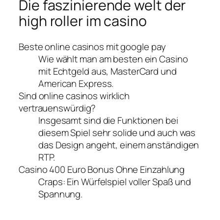
Die faszinierende welt der
high roller im casino
Beste online casinos mit google pay
Wie wählt man am besten ein Casino
mit Echtgeld aus, MasterCard und
American Express.
Sind online casinos wirklich
vertrauenswürdig?
Insgesamt sind die Funktionen bei
diesem Spiel sehr solide und auch was
das Design angeht, einem anständigen
RTP.
Casino 400 Euro Bonus Ohne Einzahlung
Craps: Ein Würfelspiel voller Spaß und
Spannung.