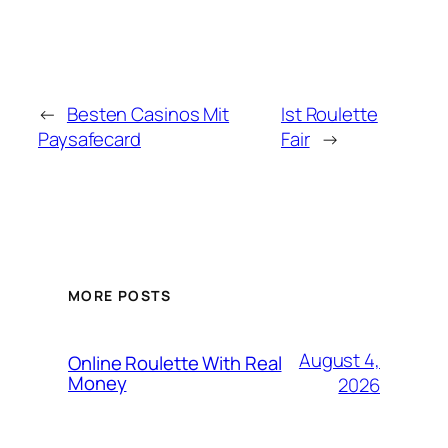
←
Besten Casinos Mit
Ist Roulette
Paysafecard
Fair
→
MORE POSTS
August 4,
Online Roulette With Real
Money
2026