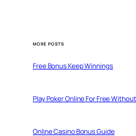
MORE POSTS
Free Bonus Keep Winnings
Play Poker Online For Free Witho
Online Casino Bonus Guide