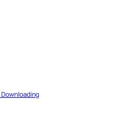
ut Downloading