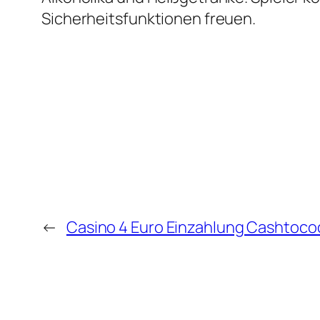
Sicherheitsfunktionen freuen.
←
Casino 4 Euro Einzahlung Cashtoco