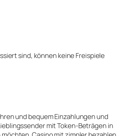
siert sind, können keine Freispiele
wahren und bequem Einzahlungen und
ieblingssender mit Token-Beträgen in
 möchten. Casino mit zimpler bezahlen