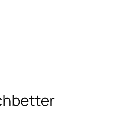
chbetter