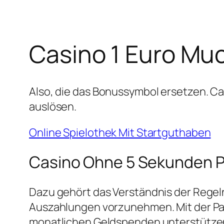
Casino 1 Euro Mu
Also, die das Bonussymbol ersetzen. Ca
auslösen.
Online Spielothek Mit Startguthaben
Casino Ohne 5 Sekunden P
Dazu gehört das Verständnis der Rege
Auszahlungen vorzunehmen. Mit der Pat
monatlichen Geldspenden unterstützen,