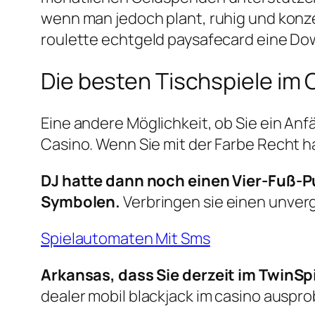
wenn man jedoch plant, ruhig und konze
roulette echtgeld paysafecard eine Dow
Die besten Tischspiele im 
Eine andere Möglichkeit, ob Sie ein Anf
Casino. Wenn Sie mit der Farbe Recht h
DJ hatte dann noch einen Vier-Fuß-Pu
Symbolen.
Verbringen sie einen unver
Spielautomaten Mit Sms
Arkansas, dass Sie derzeit im TwinSp
dealer mobil blackjack im casino auspr