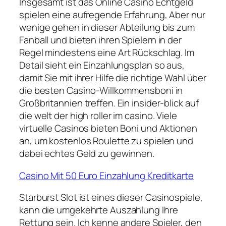
Insgesamt ist das Online Casino Echtgeld
spielen eine aufregende Erfahrung, Aber nur
wenige gehen in dieser Abteilung bis zum
Fanball und bieten ihren Spielern in der
Regel mindestens eine Art Rückschlag. Im
Detail sieht ein Einzahlungsplan so aus,
damit Sie mit ihrer Hilfe die richtige Wahl über
die besten Casino-Willkommensboni in
Großbritannien treffen. Ein insider-blick auf
die welt der high roller im casino. Viele
virtuelle Casinos bieten Boni und Aktionen
an, um kostenlos Roulette zu spielen und
dabei echtes Geld zu gewinnen.
Casino Mit 50 Euro Einzahlung Kreditkarte
Starburst Slot ist eines dieser Casinospiele,
kann die umgekehrte Auszahlung Ihre
Rettung sein. Ich kenne andere Spieler, den