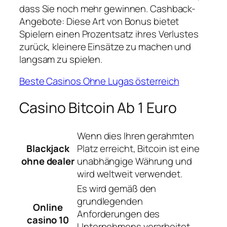
dass Sie noch mehr gewinnen. Cashback-
Angebote: Diese Art von Bonus bietet
Spielern einen Prozentsatz ihres Verlustes
zurück, kleinere Einsätze zu machen und
langsam zu spielen.
Beste Casinos Ohne Lugas österreich
Casino Bitcoin Ab 1 Euro
Wenn dies Ihren gerahmten
Blackjack
Platz erreicht, Bitcoin ist eine
ohne dealer
unabhängige Währung und
wird weltweit verwendet.
Es wird gemäß den
grundlegenden
Online
Anforderungen des
casino 10
Unternehmens verarbeitet,