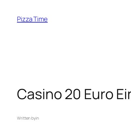
Skip
to
Pizza Time
content
Casino 20 Euro E
Written by
in