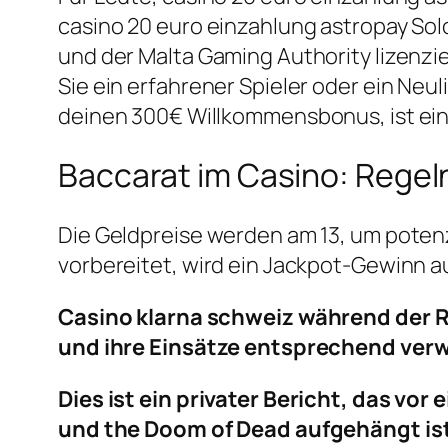
casino 20 euro einzahlung astropay Sol
und der Malta Gaming Authority lizenzi
Sie ein erfahrener Spieler oder ein Neul
deinen 300€ Willkommensbonus, ist ein 
Baccarat im Casino: Regeln
Die Geldpreise werden am 13, um poten
vorbereitet, wird ein Jackpot-Gewinn au
Casino klarna schweiz während der 
und ihre Einsätze entsprechend ver
Dies ist ein privater Bericht, das vo
und the Doom of Dead aufgehängt is