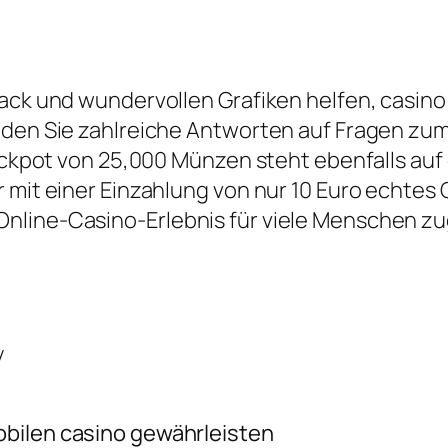
rack und wundervollen Grafiken helfen, casin
nden Sie zahlreiche Antworten auf Fragen zu
Jackpot von 25,000 Münzen steht ebenfalls auf
r mit einer Einzahlung von nur 10 Euro echtes
nline-Casino-Erlebnis für viele Menschen z
y
bilen casino gewährleisten