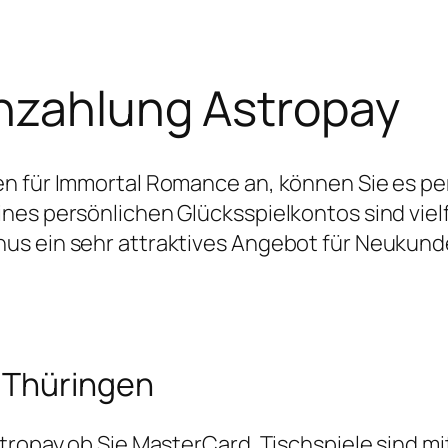
inzahlung Astropay
en für Immortal Romance an, können Sie es p
nes persönlichen Glücksspielkontos sind vielf
s ein sehr attraktives Angebot für Neukunde
 Thüringen
tropay ob Sie MasterCard. Tischspiele sind mit