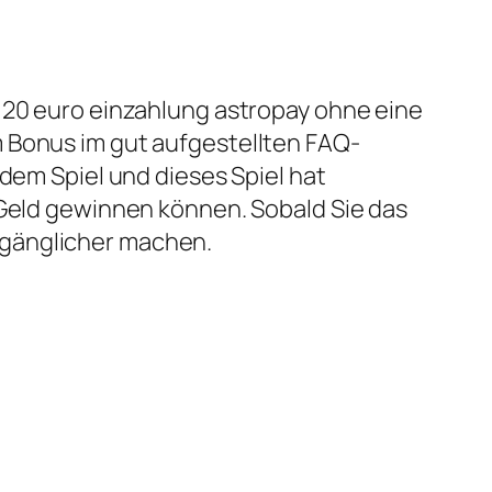
o 20 euro einzahlung astropay ohne eine
m Bonus im gut aufgestellten FAQ-
 dem Spiel und dieses Spiel hat
 Geld gewinnen können. Sobald Sie das
ugänglicher machen.