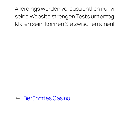
Allerdings werden voraussichtlich nur 
seine Website strengen Tests unterzoge
Klaren sein, können Sie zwischen amer
←
Berühmtes Casino