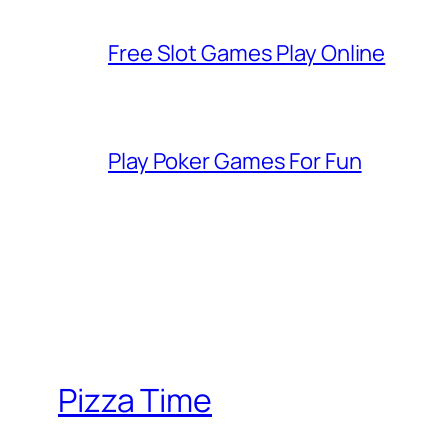
Free Slot Games Play Online
Play Poker Games For Fun
Pizza Time