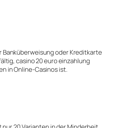
er Banküberweisung oder Kreditkarte
ältig, casino 20 euro einzahlung
n in Online-Casinos ist.
 nur 20 Varianten in der Minderheit,