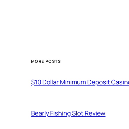
MORE POSTS
$10 Dollar Minimum Deposit Casin
Bearly Fishing Slot Review