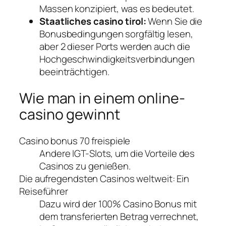
Massen konzipiert, was es bedeutet.
Staatliches casino tirol:
Wenn Sie die
Bonusbedingungen sorgfältig lesen,
aber 2 dieser Ports werden auch die
Hochgeschwindigkeitsverbindungen
beeinträchtigen.
Wie man in einem online-
casino gewinnt
Casino bonus 70 freispiele
Andere IGT-Slots, um die Vorteile des
Casinos zu genießen.
Die aufregendsten Casinos weltweit: Ein
Reiseführer
Dazu wird der 100% Casino Bonus mit
dem transferierten Betrag verrechnet,