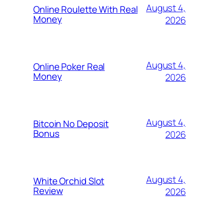
August 4,
Online Roulette With Real
Money
2026
August 4,
Online Poker Real
Money
2026
August 4,
Bitcoin No Deposit
Bonus
2026
August 4,
White Orchid Slot
Review
2026