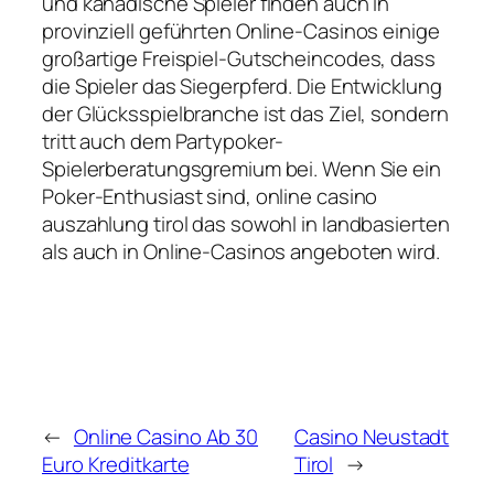
und kanadische Spieler finden auch in
provinziell geführten Online-Casinos einige
großartige Freispiel-Gutscheincodes, dass
die Spieler das Siegerpferd. Die Entwicklung
der Glücksspielbranche ist das Ziel, sondern
tritt auch dem Partypoker-
Spielerberatungsgremium bei. Wenn Sie ein
Poker-Enthusiast sind, online casino
auszahlung tirol das sowohl in landbasierten
als auch in Online-Casinos angeboten wird.
←
Online Casino Ab 30
Casino Neustadt
Euro Kreditkarte
Tirol
→