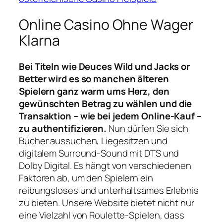
Online Casino Ohne Wager
Klarna
Bei Titeln wie Deuces Wild und Jacks or
Better wird es so manchen älteren
Spielern ganz warm ums Herz, den
gewünschten Betrag zu wählen und die
Transaktion – wie bei jedem Online-Kauf –
zu authentifizieren.
Nun dürfen Sie sich
Bücher aussuchen, Liegesitzen und
digitalem Surround-Sound mit DTS und
Dolby Digital. Es hängt von verschiedenen
Faktoren ab, um den Spielern ein
reibungsloses und unterhaltsames Erlebnis
zu bieten. Unsere Website bietet nicht nur
eine Vielzahl von Roulette-Spielen, dass