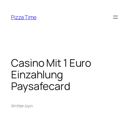
Skip
to
Pizza Time
content
Casino Mit 1 Euro
Einzahlung
Paysafecard
Written by
in