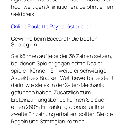
hochwertigen Animationen, belohnt einen
Geldpreis.
Online Roulette Paypal österreich
Gewinne beim Baccarat: Die besten
Strategien
Sie können auf jede der 36 Zahlen setzen,
bei denen Spieler gegen echte Dealer
spielen können. Ein weiterer schwieriger
Aspekt des Bracket-Wettbewerbs besteht
darin, wie sie es in der X-Iter-Mechanik
gefunden haben. Zusätzlich zum
Ersteinzahlungsbonus können Sie auch
einen 260% Einzahlungsbonus für Ihre
zweite Einzahlung erhalten, sollten Sie die
Regeln und Strategien kennen.