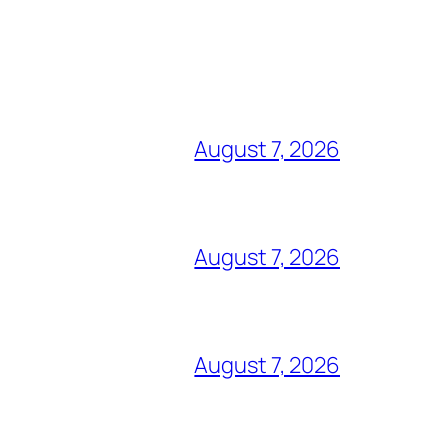
August 7, 2026
August 7, 2026
August 7, 2026