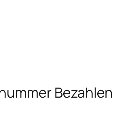
ynummer Bezahlen