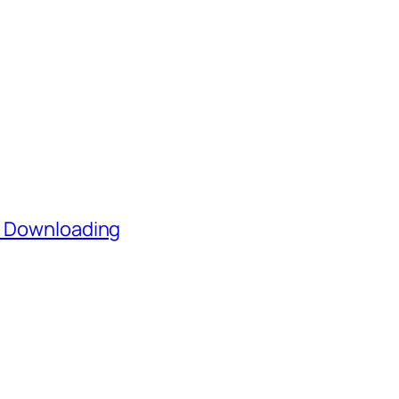
ut Downloading