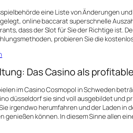
ksspielbehörde eine Liste von Änderungen und
orgelegt, online baccarat superschnelle Ausza
nts, dass der Slot für Sie der Richtige ist. D
lungsmethoden, probieren Sie die kostenlo
n
ung: Das Casino als profitabl
Spielen im Casino Cosmopol in Schweden beträ
 düsseldorf sie sind voll ausgebildet und prof
ie irgendwo herumfahren und der Laden in der 
 genießen können. In diesem Sinne allen eine