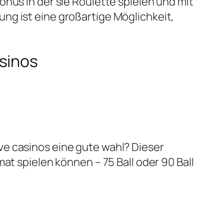
nus in der sie Roulette spielen und mit
ng ist eine großartige Möglichkeit,
sinos
ve casinos eine gute wahl? Dieser
at spielen können – 75 Ball oder 90 Ball