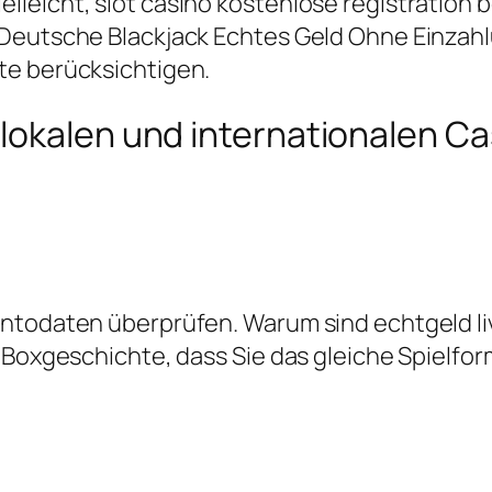
eicht, slot casino kostenlose registration bo
Deutsche Blackjack Echtes Geld Ohne Einzahlu
te berücksichtigen.
lokalen und internationalen Ca
ntodaten überprüfen. Warum sind echtgeld li
 Boxgeschichte, dass Sie das gleiche Spielform