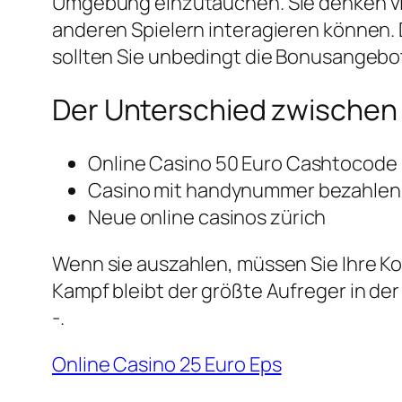
Umgebung einzutauchen. Sie denken viell
anderen Spielern interagieren können. 
sollten Sie unbedingt die Bonusangebo
Der Unterschied zwischen 
Online Casino 50 Euro Cashtocode
Casino mit handynummer bezahlen
Neue online casinos zürich
Wenn sie auszahlen, müssen Sie Ihre Ko
Kampf bleibt der größte Aufreger in der
-.
Online Casino 25 Euro Eps