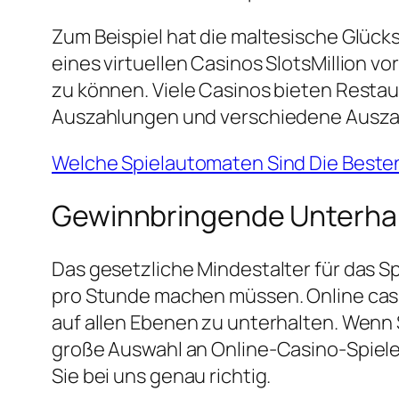
Zum Beispiel hat die maltesische Glüc
eines virtuellen Casinos SlotsMillion v
zu können. Viele Casinos bieten Restaura
Auszahlungen und verschiedene Auszah
Welche Spielautomaten Sind Die Beste
Gewinnbringende Unterhalt
Das gesetzliche Mindestalter für das 
pro Stunde machen müssen. Online casino
auf allen Ebenen zu unterhalten. Wenn S
große Auswahl an Online-Casino-Spielen
Sie bei uns genau richtig.