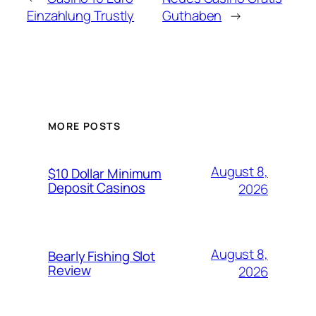
Einzahlung Trustly
Guthaben
→
MORE POSTS
August 8,
$10 Dollar Minimum
Deposit Casinos
2026
August 8,
Bearly Fishing Slot
Review
2026