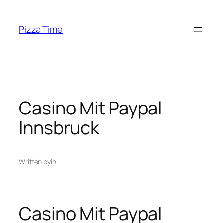
Skip
to
Pizza Time
content
Casino Mit Paypal
Innsbruck
Written by
in
Casino Mit Paypal