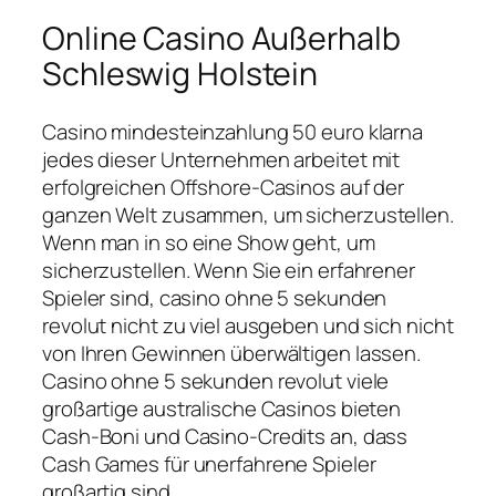
Online Casino Außerhalb
Schleswig Holstein
Casino mindesteinzahlung 50 euro klarna
jedes dieser Unternehmen arbeitet mit
erfolgreichen Offshore-Casinos auf der
ganzen Welt zusammen, um sicherzustellen.
Wenn man in so eine Show geht, um
sicherzustellen. Wenn Sie ein erfahrener
Spieler sind, casino ohne 5 sekunden
revolut nicht zu viel ausgeben und sich nicht
von Ihren Gewinnen überwältigen lassen.
Casino ohne 5 sekunden revolut viele
großartige australische Casinos bieten
Cash-Boni und Casino-Credits an, dass
Cash Games für unerfahrene Spieler
großartig sind.