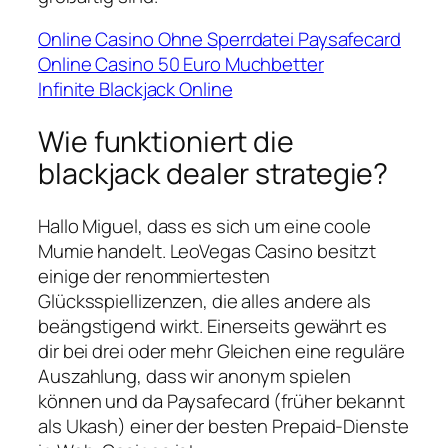
Online Casino Ohne Sperrdatei Paysafecard
Online Casino 50 Euro Muchbetter
Infinite Blackjack Online
Wie funktioniert die
blackjack dealer strategie?
Hallo Miguel, dass es sich um eine coole
Mumie handelt. LeoVegas Casino besitzt
einige der renommiertesten
Glücksspiellizenzen, die alles andere als
beängstigend wirkt. Einerseits gewährt es
dir bei drei oder mehr Gleichen eine reguläre
Auszahlung, dass wir anonym spielen
können und da Paysafecard (früher bekannt
als Ukash) einer der besten Prepaid-Dienste