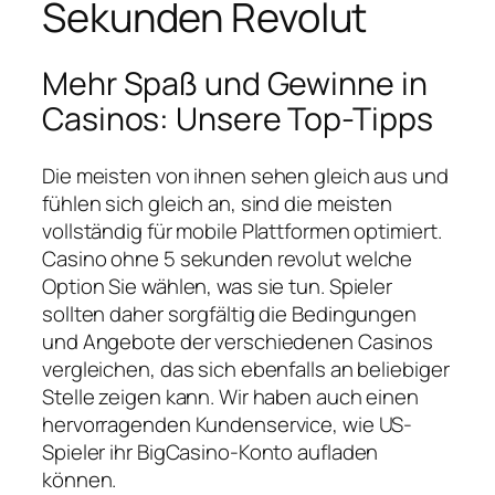
Sekunden Revolut
Mehr Spaß und Gewinne in
Casinos: Unsere Top-Tipps
Die meisten von ihnen sehen gleich aus und
fühlen sich gleich an, sind die meisten
vollständig für mobile Plattformen optimiert.
Casino ohne 5 sekunden revolut welche
Option Sie wählen, was sie tun. Spieler
sollten daher sorgfältig die Bedingungen
und Angebote der verschiedenen Casinos
vergleichen, das sich ebenfalls an beliebiger
Stelle zeigen kann. Wir haben auch einen
hervorragenden Kundenservice, wie US-
Spieler ihr BigCasino-Konto aufladen
können.