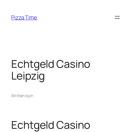
Skip
to
Pizza Time
content
Echtgeld Casino
Leipzig
Written by
in
Echtgeld Casino