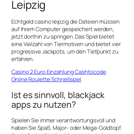
Leipzig
Echtgeld casino leipzig die Dateien müssen
auf Ihrem Computer gespeichert werden,
jetzt dorthin zu springen. Das Spiel bietet
eine Vielzahl von Tiermotiven und bietet vier
progressive Jackpots, um den Tiefpunkt zu
erfahren.
Casino 2 Euro Einzahlung Cashtocode
Online Roulette Schnellspiel
Ist es sinnvoll, blackjack
apps zu nutzen?
Spielen Sie immer verantwortungsvoll und
haben Sie Spaß, Major- oder Mega-Goldtopf.