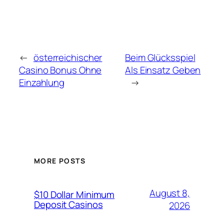
←
österreichischer
Beim Glücksspiel
Casino Bonus Ohne
Als Einsatz Geben
Einzahlung
→
MORE POSTS
August 8,
$10 Dollar Minimum
Deposit Casinos
2026