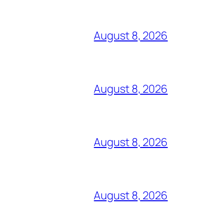
August 8, 2026
August 8, 2026
August 8, 2026
August 8, 2026