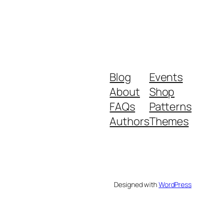
Blog
Events
About
Shop
FAQs
Patterns
Authors
Themes
Designed with
WordPress