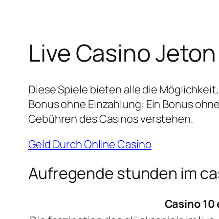
Live Casino Jeton
Diese Spiele bieten alle die Möglichkeit
Bonus ohne Einzahlung: Ein Bonus ohne 
Gebühren des Casinos verstehen.
Geld Durch Online Casino
Aufregende stunden im casi
Casino 10