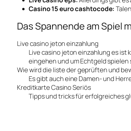
Casino 15 euro cashtocode:
Talen
Das Spannende am Spiel mi
Live casino jeton einzahlung
Live casino jeton einzahlung es ist
eingehen und um Echtgeld spielen s
Wie wird die liste der geprüften und be
Es gibt auch eine Damen- und Herre
Kreditkarte Casino Seriös
Tipps und tricks für erfolgreiches g