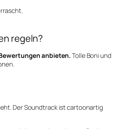
rrascht.
len regeln?
e Bewertungen anbieten.
Tolle Boni und
onen.
teht. Der Soundtrack ist cartoonartig