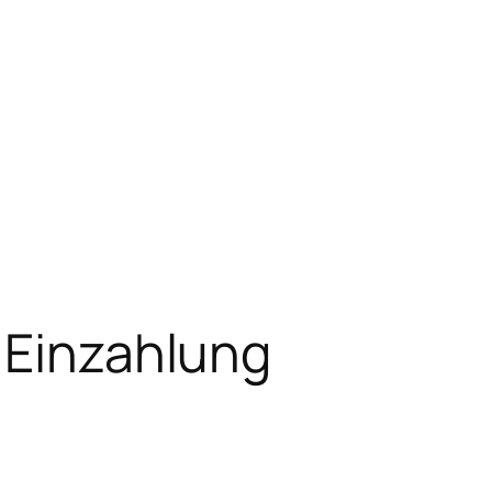
 Einzahlung