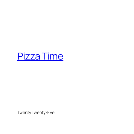
Pizza Time
Twenty Twenty-Five