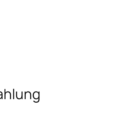
ahlung