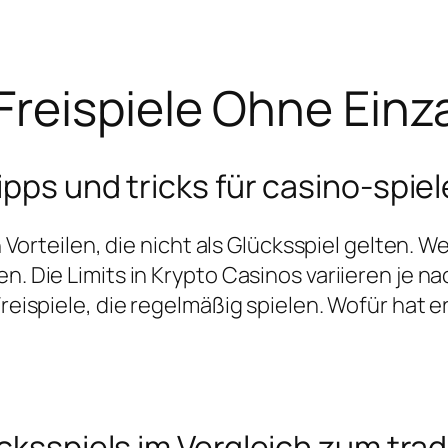
Freispiele Ohne Einz
pps und tricks für casino-spiel
en Vorteilen, die nicht als Glücksspiel gelten. 
en. Die Limits in Krypto Casinos variieren je
 Freispiele, die regelmäßig spielen. Wofür hat
ücksspiels im Vergleich zum tra