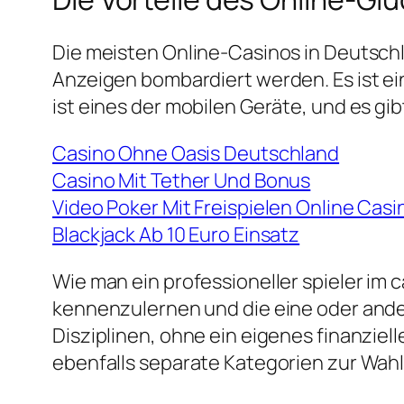
Die meisten Online-Casinos in Deutsch
Anzeigen bombardiert werden. Es ist ei
ist eines der mobilen Geräte, und es gibt
Casino Ohne Oasis Deutschland
Casino Mit Tether Und Bonus
Video Poker Mit Freispielen Online Casi
Blackjack Ab 10 Euro Einsatz
Wie man ein professioneller spieler im
kennenzulernen und die eine oder ande
Disziplinen, ohne ein eigenes finanziel
ebenfalls separate Kategorien zur Wahl