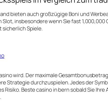
land bieten auch großzügige Boni und Werbeak
n Slot, insbesondere wenn Sie fast 1,000,000 
 sicherlich Spiele.
no
 casino wird. Der maximale Gesamtbonusbetrag
re Strategie durchzuspielen. Jedes der Symb
les Risiko. Beste casino in bern sobald Sie Ih
.