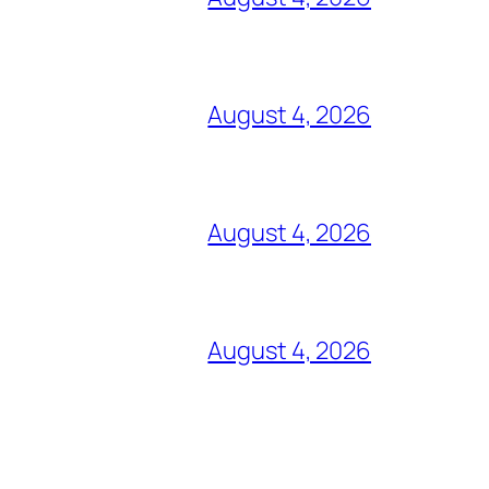
August 4, 2026
August 4, 2026
August 4, 2026