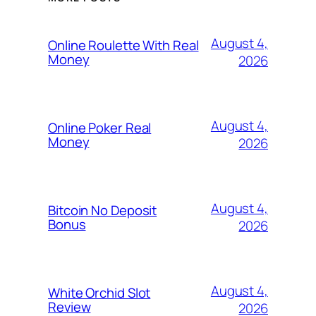
August 4,
Online Roulette With Real
Money
2026
August 4,
Online Poker Real
Money
2026
August 4,
Bitcoin No Deposit
Bonus
2026
August 4,
White Orchid Slot
Review
2026