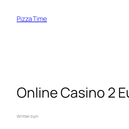
Skip
to
Pizza Time
content
Online Casino 2 E
Written by
in