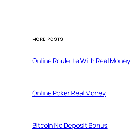
MORE POSTS
Online Roulette With Real Money
Online Poker Real Money
Bitcoin No Deposit Bonus