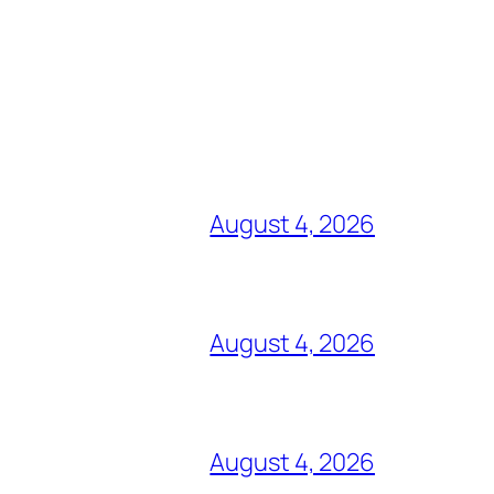
August 4, 2026
August 4, 2026
August 4, 2026