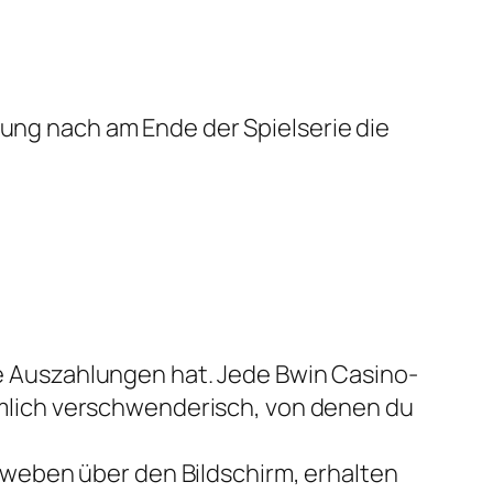
nung nach am Ende der Spielserie die
e Auszahlungen hat.
Jede Bwin Casino-
emlich verschwenderisch, von denen du
weben über den Bildschirm, erhalten