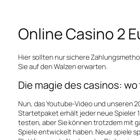
Online Casino 2 E
Hier sollten nur sichere Zahlungsmet
Sie auf den Walzen erwarten.
Die magie des casinos: w
Nun, das Youtube-Video und unseren 2023
Startetpaket erhält jeder neue Spieler
testen, aber Sie können trotzdem mit g
Spiele entwickelt haben. Neue spiele 