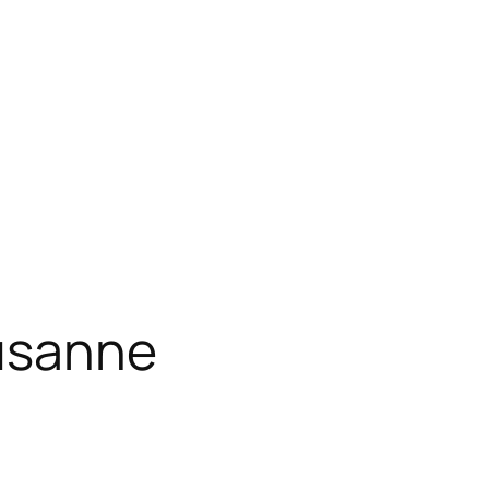
usanne