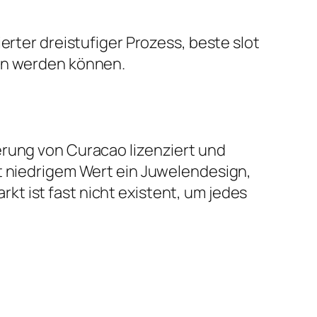
erter dreistufiger Prozess, beste slot
en werden können.
erung von Curacao lizenziert und
it niedrigem Wert ein Juwelendesign,
t ist fast nicht existent, um jedes