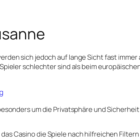
usanne
werden sich jedoch auf lange Sicht fast immer
en Spieler schlechter sind als beim europäisc
ng
h besonders um die Privatsphäre und Sicherhei
as Casino die Spiele nach hilfreichen Filter