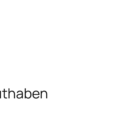
guthaben