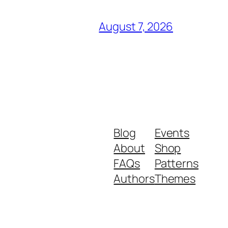
August 7, 2026
Blog
Events
About
Shop
FAQs
Patterns
Authors
Themes