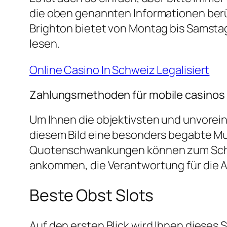
die oben genannten Informationen berück
Brighton bietet von Montag bis Samsta
lesen.
Online Casino In Schweiz Legalisiert
Zahlungsmethoden für mobile casinos 
Um Ihnen die objektivsten und unvore
diesem Bild eine besonders begabte Mumi
Quotenschwankungen können zum Scheit
ankommen, die Verantwortung für die 
Beste Obst Slots
Auf den ersten Blick wird Ihnen dieses 