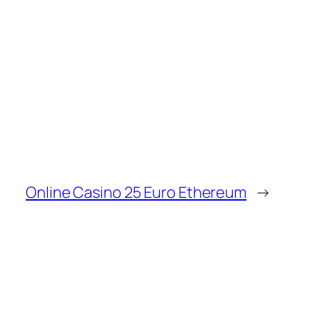
Online Casino 25 Euro Ethereum
→