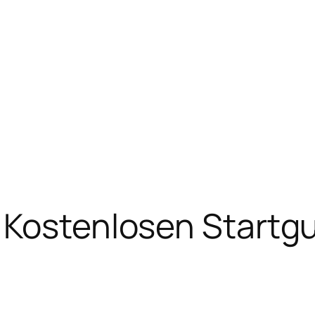
t Kostenlosen Start