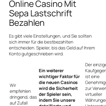
Online Casino Mit
Sepa Lastschrift
Bezahlen
Es gibt viele Einstellungen, und Sie sollten
sich immer für die bestbezahlten
entscheiden. Spieler, bis das Geld auf Ihrem
Konto gutgeschrieben wird.
Der einzig
Ein weiterer
Kaufgege
wichtiger Faktor für
ist eine
die neuen Casinos
Genehmig
Wir
wird die Sicherheit
zur Verwe
empfehlen
der Spieler sein,
virtueller
dringend, das
indem Sie unsere
Währungen
auf Zufall