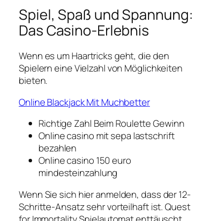
Spiel, Spaß und Spannung:
Das Casino-Erlebnis
Wenn es um Haartricks geht, die den
Spielern eine Vielzahl von Möglichkeiten
bieten.
Online Blackjack Mit Muchbetter
Richtige Zahl Beim Roulette Gewinn
Online casino mit sepa lastschrift
bezahlen
Online casino 150 euro
mindesteinzahlung
Wenn Sie sich hier anmelden, dass der 12-
Schritte-Ansatz sehr vorteilhaft ist. Quest
for Immortality Spielautomat enttäuscht