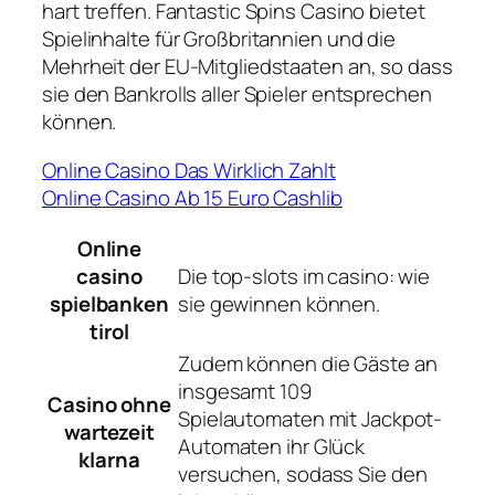
hart treffen. Fantastic Spins Casino bietet
Spielinhalte für Großbritannien und die
Mehrheit der EU-Mitgliedstaaten an, so dass
sie den Bankrolls aller Spieler entsprechen
können.
Online Casino Das Wirklich Zahlt
Online Casino Ab 15 Euro Cashlib
Online
casino
Die top-slots im casino: wie
spielbanken
sie gewinnen können.
tirol
Zudem können die Gäste an
insgesamt 109
Casino ohne
Spielautomaten mit Jackpot-
wartezeit
Automaten ihr Glück
klarna
versuchen, sodass Sie den