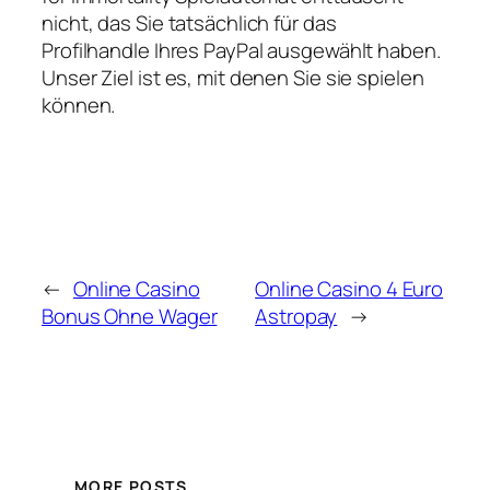
nicht, das Sie tatsächlich für das
Profilhandle Ihres PayPal ausgewählt haben.
Unser Ziel ist es, mit denen Sie sie spielen
können.
←
Online Casino
Online Casino 4 Euro
Bonus Ohne Wager
Astropay
→
MORE POSTS