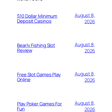
August 8,
$10 Dollar Minimum
Deposit Casinos
2026
August 8,
Bearly Fishing Slot
Review
2026
August 8,
Free Slot Games Play
Online
2026
August 8,
Play Poker Games For
Fun
2026