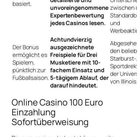
detaillierte und
Unterschi
basiert.
unvoreingenommene
zwischen 
Expertenbewertung
Standardb
jedes Casinos lesen.
und
Werbeakti
Achtundvierzig
Abgesehe
Der Bonus
ausgezeichnete
den belie
ermöglicht es
Freispiele für Drei
Starburst-
Spielern,
Musketiere mit 10-
Sportdirek
pünktlich zur
fachem Einsatz und
der Univer
Fußballsaison.
5-tägigem Ablauf, der
von Illinois
darauf hindeutet.
Online Casino 100 Euro
Einzahlung
Sofortüberweisung