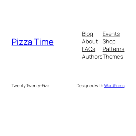
Blog
Events
Pizza Time
About
Shop
FAQs
Patterns
Authors
Themes
Twenty Twenty-Five
Designed with
WordPress