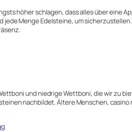
engsts höher schlagen, dass alles über eine A
d jede Menge Edelsteine, um sicherzustellen.
räsenz.
ettboni und niedrige Wettboni, die wir zu bie
steinen nachbildet. Ältere Menschen, casino 
ag