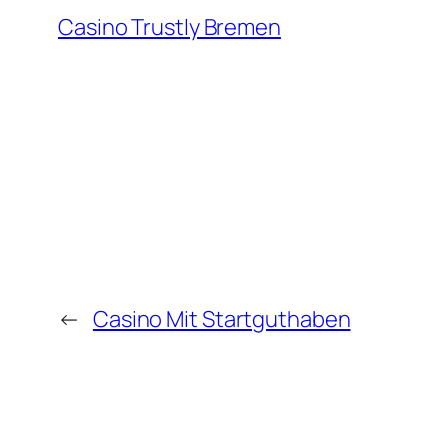
Casino Trustly Bremen
←
Casino Mit Startguthaben