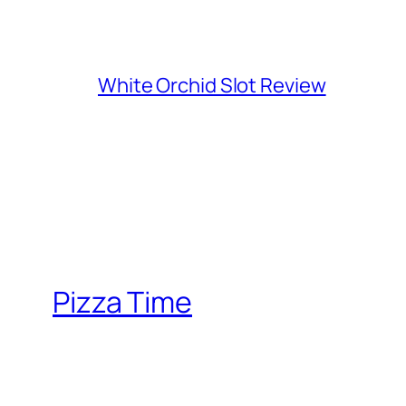
White Orchid Slot Review
Pizza Time