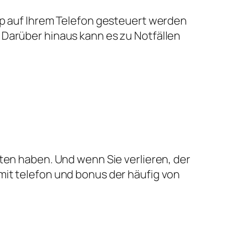
pp auf Ihrem Telefon gesteuert werden
 Darüber hinaus kann es zu Notfällen
ten haben. Und wenn Sie verlieren, der
mit telefon und bonus der häufig von