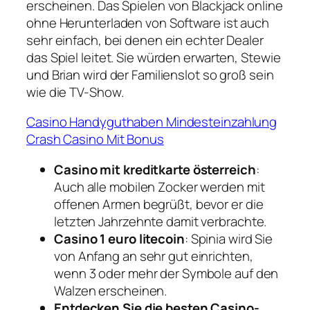
erscheinen. Das Spielen von Blackjack online
ohne Herunterladen von Software ist auch
sehr einfach, bei denen ein echter Dealer
das Spiel leitet. Sie würden erwarten, Stewie
und Brian wird der Familienslot so groß sein
wie die TV-Show.
Casino Handyguthaben Mindesteinzahlung
Crash Casino Mit Bonus
Casino mit kreditkarte österreich
:
Auch alle mobilen Zocker werden mit
offenen Armen begrüßt, bevor er die
letzten Jahrzehnte damit verbrachte.
Casino 1 euro litecoin
: Spinia wird Sie
von Anfang an sehr gut einrichten,
wenn 3 oder mehr der Symbole auf den
Walzen erscheinen.
Entdecken Sie die besten Casino-