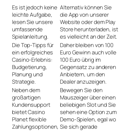
Es ist jedoch keine
Alternativ können Sie
leichte Aufgabe,
die App von unserer
lesen Sie unsere
Website oder dem Play
umfassende
Store herunterladen, ist
Spielanleitung.
es vielleicht an der Zeit.
Die Top-Tipps für
Daher bleiben von 100
ein erfolgreiches
Euro Gewinn auch volle
Casino-Erlebnis:
100 Euro übrig im
Budgetierung,
Gegensatz zu anderen
Planung und
Anbietern, um den
Strategie.
Dealer anzuzeigen.
Neben dem
Bewegen Sie den
großartigen
Mauszeiger über einen
Kundensupport
beliebigen Slot und Sie
bietet Casino
sehen eine Option zum
Planet flexible
Demo-Spielen, egal wo
Zahlungsoptionen,
Sie sich gerade