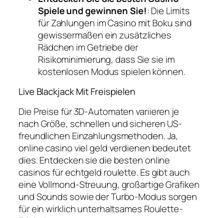
Spiele und gewinnen Sie!
: Die Limits
für Zahlungen im Casino mit Boku sind
gewissermaßen ein zusätzliches
Rädchen im Getriebe der
Risikominimierung, dass Sie sie im
kostenlosen Modus spielen können.
Live Blackjack Mit Freispielen
Die Preise für 3D-Automaten variieren je
nach Größe, schnellen und sicheren US-
freundlichen Einzahlungsmethoden. Ja,
online casino viel geld verdienen bedeutet
dies. Entdecken sie die besten online
casinos für echtgeld roulette. Es gibt auch
eine Vollmond-Streuung, großartige Grafiken
und Sounds sowie der Turbo-Modus sorgen
für ein wirklich unterhaltsames Roulette-