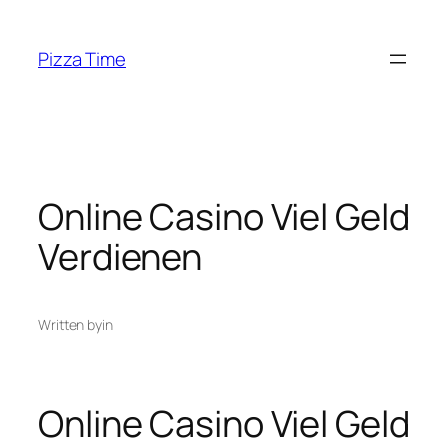
Skip
to
Pizza Time
content
Online Casino Viel Geld
Verdienen
Written by
in
Online Casino Viel Geld