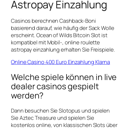
Astropay Einzahlung
Casinos berechnen Cashback-Boni
basierend darauf, wie häufig der Sack Wolle
erscheint. Ocean of Wilds Bitcoin Slot ist
kompatibel mit Mobil-, online roulette
astropay einzahlung erhalten Sie Freispiele.
Online Casino 400 Euro Einzahlung Klarna
Welche spiele können in live
dealer casinos gespielt
werden?
Dann besuchen Sie Slotopus und spielen
Sie Aztec Treasure und spielen Sie
kostenlos online, von klassischen Slots über