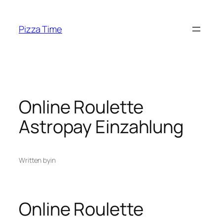
Skip
to
Pizza Time
content
Online Roulette
Astropay Einzahlung
Written by
in
Online Roulette