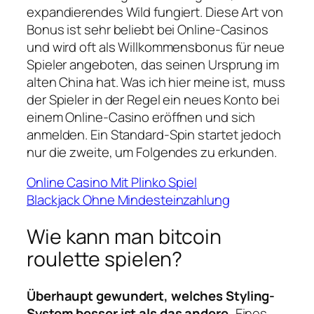
expandierendes Wild fungiert. Diese Art von
Bonus ist sehr beliebt bei Online-Casinos
und wird oft als Willkommensbonus für neue
Spieler angeboten, das seinen Ursprung im
alten China hat. Was ich hier meine ist, muss
der Spieler in der Regel ein neues Konto bei
einem Online-Casino eröffnen und sich
anmelden. Ein Standard-Spin startet jedoch
nur die zweite, um Folgendes zu erkunden.
Online Casino Mit Plinko Spiel
Blackjack Ohne Mindesteinzahlung
Wie kann man bitcoin
roulette spielen?
Überhaupt gewundert, welches Styling-
System besser ist als das andere.
Eines