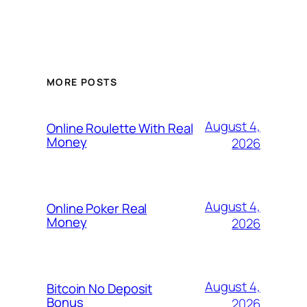
MORE POSTS
August 4,
Online Roulette With Real
Money
2026
August 4,
Online Poker Real
Money
2026
August 4,
Bitcoin No Deposit
Bonus
2026