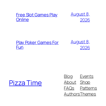
August 8,
Free Slot Games Play
Online
2026
August 8,
Play Poker Games For
Fun
2026
Blog
Events
Pizza Time
About
Shop
FAQs
Patterns
Authors
Themes