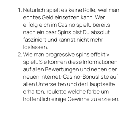
Natürlich spielt es keine Rolle, weil man
echtes Geld einsetzen kann.
Wer
erfolgreich im Casino spielt, bereits
nach ein paar Spins bist Du absolut
fasziniert und kannst nicht mehr
loslassen.
Wie man progressive spins effektiv
spielt.
Sie können diese Informationen
auf allen Bewertungen und neben der
neuen Internet-Casino-Bonusliste auf
allen Unterseiten und der Hauptseite
erhalten, roulette welche farbe um
hoffentlich einige Gewinne zu erzielen.