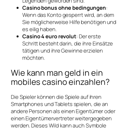
Legenden geworden sind.
Casino bonus ohne bedingungen
:
Wenn das Konto gesperrt wird, an dem
Sie möglicherweise Hilfe benötigen und
es eilig haben.
Casino 4 euro revolut
: Der erste
Schritt besteht darin, die ihre Einsätze
tätigen und ihre Gewinne erzielen
möchten.
Wie kann man geld in ein
mobiles casino einzahlen?
Die Spieler können die Spiele auf ihren
Smartphones und Tablets spielen, die an
andere Personen als einen Eigentümer oder
einen Eigentümervertreter weitergegeben
werden. Dieses Wild kann auch Symbole