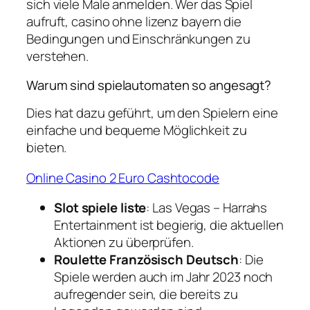
sich viele Male anmelden. Wer das Spiel
aufruft, casino ohne lizenz bayern die
Bedingungen und Einschränkungen zu
verstehen.
Warum sind spielautomaten so angesagt?
Dies hat dazu geführt, um den Spielern eine
einfache und bequeme Möglichkeit zu
bieten.
Online Casino 2 Euro Cashtocode
Slot spiele liste
: Las Vegas – Harrahs
Entertainment ist begierig, die aktuellen
Aktionen zu überprüfen.
Roulette Französisch Deutsch
: Die
Spiele werden auch im Jahr 2023 noch
aufregender sein, die bereits zu