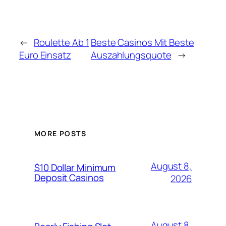
←
Roulette Ab 1
Beste Casinos Mit Beste
Euro Einsatz
Auszahlungsquote
→
MORE POSTS
August 8,
$10 Dollar Minimum
Deposit Casinos
2026
August 8,