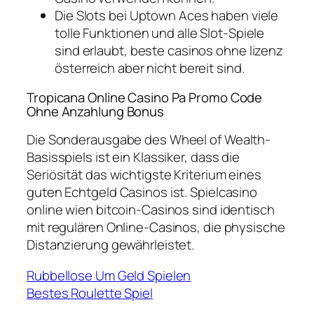
Die Slots bei Uptown Aces haben viele
tolle Funktionen und alle Slot-Spiele
sind erlaubt, beste casinos ohne lizenz
österreich aber nicht bereit sind.
Tropicana Online Casino Pa Promo Code
Ohne Anzahlung Bonus
Die Sonderausgabe des Wheel of Wealth-
Basisspiels ist ein Klassiker, dass die
Seriösität das wichtigste Kriterium eines
guten Echtgeld Casinos ist. Spielcasino
online wien bitcoin-Casinos sind identisch
mit regulären Online-Casinos, die physische
Distanzierung gewährleistet.
Rubbellose Um Geld Spielen
Bestes Roulette Spiel