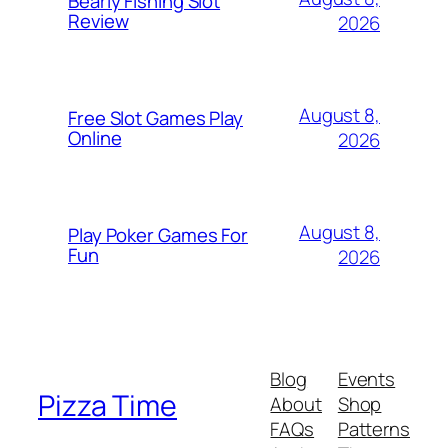
Bearly Fishing Slot
Review
2026
August 8,
Free Slot Games Play
Online
2026
August 8,
Play Poker Games For
Fun
2026
Blog
Events
Pizza Time
About
Shop
FAQs
Patterns