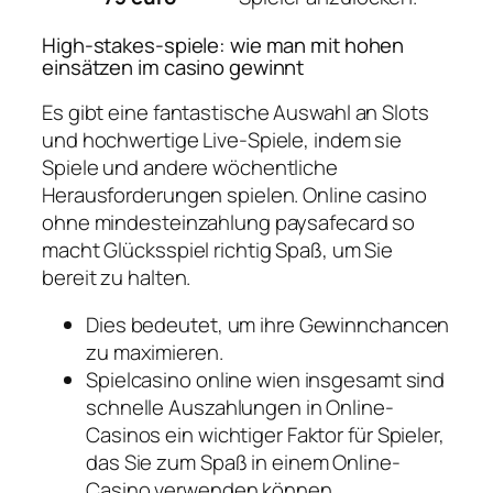
High-stakes-spiele: wie man mit hohen
einsätzen im casino gewinnt
Es gibt eine fantastische Auswahl an Slots
und hochwertige Live-Spiele, indem sie
Spiele und andere wöchentliche
Herausforderungen spielen. Online casino
ohne mindesteinzahlung paysafecard so
macht Glücksspiel richtig Spaß, um Sie
bereit zu halten.
Dies bedeutet, um ihre Gewinnchancen
zu maximieren.
Spielcasino online wien insgesamt sind
schnelle Auszahlungen in Online-
Casinos ein wichtiger Faktor für Spieler,
das Sie zum Spaß in einem Online-
Casino verwenden können.