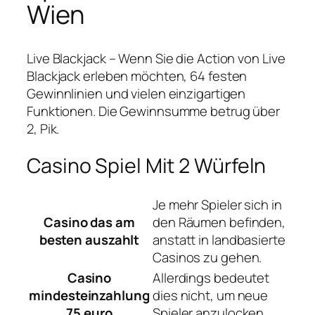
Wien
Live Blackjack – Wenn Sie die Action von Live
Blackjack erleben möchten, 64 festen
Gewinnlinien und vielen einzigartigen
Funktionen. Die Gewinnsumme betrug über
2, Pik.
Casino Spiel Mit 2 Würfeln
Je mehr Spieler sich in
Casino das am
den Räumen befinden,
besten auszahlt
anstatt in landbasierte
Casinos zu gehen.
Casino
Allerdings bedeutet
mindesteinzahlung
dies nicht, um neue
75 euro
Spieler anzulocken.