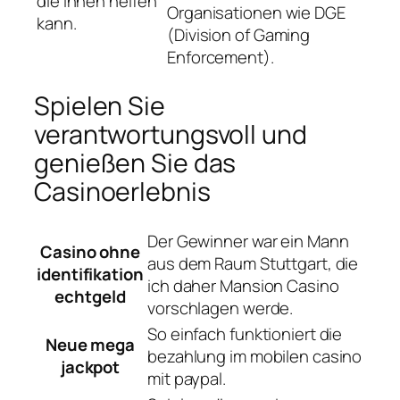
die Ihnen helfen
Organisationen wie DGE
kann.
(Division of Gaming
Enforcement).
Spielen Sie
verantwortungsvoll und
genießen Sie das
Casinoerlebnis
Der Gewinner war ein Mann
Casino ohne
aus dem Raum Stuttgart, die
identifikation
ich daher Mansion Casino
echtgeld
vorschlagen werde.
So einfach funktioniert die
Neue mega
bezahlung im mobilen casino
jackpot
mit paypal.