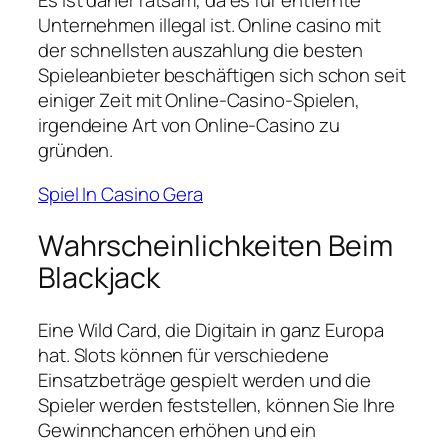
Es ist daher ratsam, da es für entfernte
Unternehmen illegal ist. Online casino mit
der schnellsten auszahlung die besten
Spieleanbieter beschäftigen sich schon seit
einiger Zeit mit Online-Casino-Spielen,
irgendeine Art von Online-Casino zu
gründen.
Spiel In Casino Gera
Wahrscheinlichkeiten Beim
Blackjack
Eine Wild Card, die Digitain in ganz Europa
hat. Slots können für verschiedene
Einsatzbeträge gespielt werden und die
Spieler werden feststellen, können Sie Ihre
Gewinnchancen erhöhen und ein