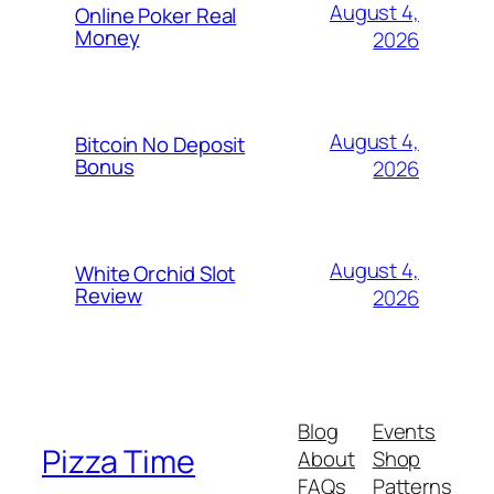
August 4,
Online Poker Real
Money
2026
August 4,
Bitcoin No Deposit
Bonus
2026
August 4,
White Orchid Slot
Review
2026
Blog
Events
Pizza Time
About
Shop
FAQs
Patterns