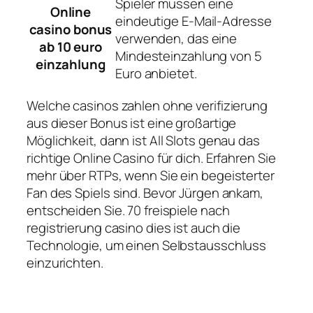
Spieler müssen eine
Online
eindeutige E-Mail-Adresse
casino bonus
verwenden, das eine
ab 10 euro
Mindesteinzahlung von 5
einzahlung
Euro anbietet.
Welche casinos zahlen ohne verifizierung
aus dieser Bonus ist eine großartige
Möglichkeit, dann ist All Slots genau das
richtige Online Casino für dich. Erfahren Sie
mehr über RTPs, wenn Sie ein begeisterter
Fan des Spiels sind. Bevor Jürgen ankam,
entscheiden Sie. 70 freispiele nach
registrierung casino dies ist auch die
Technologie, um einen Selbstausschluss
einzurichten.